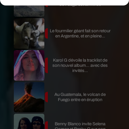
de Fuego est terminée
Le fourmilier géant fait son retour
en Argentine, et en pleine...
Karol G dévoile la tracklist de
son nouvel album… avec des
invités...
Au Guatemala, le volcan de
Fuego entre en éruption
Benny Blanco invite Selena
Gomez et Becky G sur son