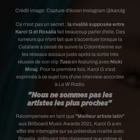
Crédit image:
Capture d'écran Instagram @karolg
Ce n'est pas un secret :
la rivalité supposée entre
Karol G et Rosalía
fait beaucoup parler d'elle. Des
rumeurs qui n'ont fait que s'accentuer lorsque la
Catalane a cessé de suivre la Colombienne sur
les réseaux sociaux juste après la sortie très
réussie de son clip
Tusa
en featuring avec
Nicki
Minaj
.
Pour la première fois, Karol G s'est
exprimée à ce sujet lors d'une interview accordée
à
La W Radio
.
"Nous ne sommes pas les
artistes les plus proches"
Récompensée en tant que
"Meilleur artiste latin"
aux Billboard Music Awards 2021, Karol G a en
effet été interrogée sur sa prétendue rivalité avec
Rosalía, indiquant très clairement que même si