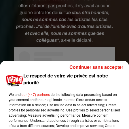
elles n'étaient pas proches, il n'y avait aucune
guerre entre les deux.
"Je dois être honnête,
nous ne sommes pas les artistes les plus
proches. J'ai de l'amitié avec d'autres artistes,
et avec elle, nous ne sommes que des
collègues"
, a-t-elle déclaré.
Continuer sans accepter
Le respect de votre vie privée est notre
priorité
We and
our (447) partners
do the following data processing based on
your consent and/or our legitimate interest: Store and/or access
information on a device; Use limited data to select advertising; Create
profiles for personalised advertising; Use profiles to select personalised
advertising; Measure advertising performance; Measure content
performance; Understand audiences through statistics or combinations
Voir cette publication sur Instagram
of data from different sources; Develop and improve services; Create