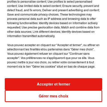
Une publication partagée par KAROL G (@karolg)
profiles to personalise content; Use profiles to select personalised
content; Use limited data to select content; Ensure security, prevent and
detect fraud, and fix errors; Deliver and present advertising and content;
"En réalité, il n'y a rien de tout cela, aucune réelle
Save and communicate privacy choices. These technologies may
process personal data such as IP address and browsing data to offer
rivalité"
, a continu
é Karol G.
"J'ai eu l'occasion de
following functionalities: Identify devices based on information actively
parler avec elle l'année dernière lorsqu'elle m'a
requested; Use precise geolocation data; Match and combine data from
invité à lancer un projet, une de ses chansons, et
other data sources; Link different devices; Identify devices based on
information transmitted automatically.
je l'admire beaucoup"
, a-t-elle expliqué, ajoutant
que les rumeurs s'étaient formées pour rien.
"Je
Vous pouvez accepter en cliquant sur "Accepter et fermer", ou affiner en
pense que c'est quelque chose que les gens ont
sélectionnant les finalités et/ou partenaires dans "Gérer mes choix".
Vous pouvez également refuser en cliquant sur "Continuer sans
créé et qui a gagné en force parce que nous ne
accepter". Vos préférences ne s'appliqueront que pour ce site. Vous
sommes pas les artistes les plus proches, mais
pouvez mettre à jour vos choix, ou retirer votre consentement à tout
il y a beaucoup d'admiration et de respect. Sa
moment via le lien "Gérer les cookies" situé en bas de chaque page.
musique est incroyable"
. Voilà qui a le mérite
d'être clair !
Accepter et fermer
Publié : 3 juin 2021 à 13h17 par A.L.
Mundo Latino
Gérer mes choix
Guatemala : l'éruption du volcan