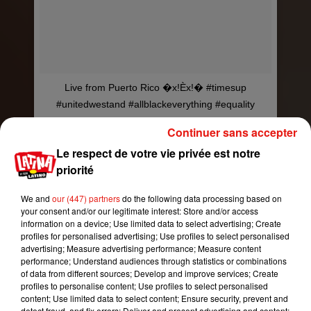
Live from Puerto Rico �x!Èx!� #timesup
#unitedwestand #allblackeverything #equality
@arod @goldenglobes
Continuer sans accepter
Une publication partagée par
Jennifer Lopez
(@jlo) le
7 Janv.
Le respect de votre vie privée est notre
priorité
We and
our (447) partners
do the following data processing based on
your consent and/or our legitimate interest: Store and/or access
information on a device; Use limited data to select advertising; Create
profiles for personalised advertising; Use profiles to select personalised
advertising; Measure advertising performance; Measure content
performance; Understand audiences through statistics or combinations
of data from different sources; Develop and improve services; Create
profiles to personalise content; Use profiles to select personalised
content; Use limited data to select content; Ensure security, prevent and
detect fraud, and fix errors; Deliver and present advertising and content;