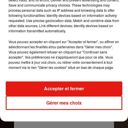
Save and communicate privacy choices. These technologies may
process personal data such as IP address and browsing data to offer
following functionalities: Identify devices based on information actively
requested; Use precise geolocation data; Match and combine data from
other data sources; Link different devices; Identify devices based on
information transmitted automatically.
Vous pouvez accepter en cliquant sur "Accepter et fermer", ou affiner en
sélectionnant les finalités et/ou partenaires dans "Gérer mes choix".
Vous pouvez également refuser en cliquant sur "Continuer sans
Even the brutal devastation suffered in Puerto Rico
accepter". Vos préférences ne s'appliqueront que pour ce site. Vous
pouvez mettre à jour vos choix, ou retirer votre consentement à tout
isn’t dampening the spirit or resolve of its resilient
moment via le lien "Gérer les cookies" situé en bas de chaque page.
citizens. They are filled with joy, hope and positive
attitudes in the face of disaster, and it is truly
inspiring. #PuertoRico #HurricaneMaria
Accepter et fermer
#HurricaneRelief �x!Èx!Èx!Èx!�
Une publication partagée par
Alex Rodriguez
(@arod) le
7 Ja
Gérer mes choix