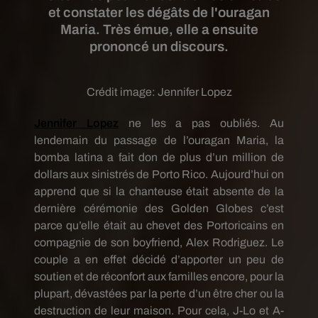
et constater les dégâts de l'ouragan
Maria. Très émue, elle a ensuite
prononcé un discours.
Crédit image:
Jennifer Lopez
Jennifer Lopez
ne les a pas oubliés.
Au
lendemain du passage de l’ouragan Maria, la
bomba
latina
a fait don de plus d’un
million
de
dollars aux sinistrés de Porto Rico.
Aujourd’hui on
apprend que si la chanteuse était absente de la
dernière cérémonie des Golden Globes c’est
parce qu’elle était au chevet des
Portoricains
en
compagnie de son
boyfriend
, Alex Rodriguez.
Le
couple a en effet décidé d’apporter un peu de
soutien et de réconfort aux familles encore, pour la
plupart, dévastées par la perte d’un être cher ou la
destruction de leur maison.
Pour cela,
J-Lo
et
A-