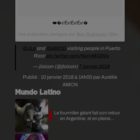
❤️�x!Èx!Èx!Èx!�
Une publication partagée par
Alex Rodriguez
(@arod) le
7 Ja
@JLo
and
@AROD
visiting people in Puerto
Rico!
pic.twitter.com/NwlyMGRlIx
— jloicon (@jloicon)
7 janvier 2018
Publié : 10 janvier 2018 à 14h00 par Aurélie
AMCN
Mundo Latino
Le fourmilier géant fait son retour
en Argentine, et en pleine...