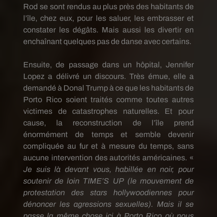
Rod
se sont rendus au plus près des habitants de
l’île, chez eux, pour les saluer, les embrasser et
constater les dégâts.
Mais aussi les divertir en
enchaînant quelques pas de danse avec certains.
Ensuite, de passage dans un hôpital, Jennifer
Lopez a délivré un discours.
Très émue, elle a
demandé à Donal
Trump
à ce que les habitants de
Porto Rico soient traités comme toutes autres
victimes de catastrophes naturelles.
Et pour
cause, la reconstruction de l’île prend
énormément de temps et semble devenir
compliquée au fur et à mesure du temps, sans
aucune intervention des autorités américaines.
«
Je suis là devant vous, habillée en noir, pour
soutenir de loin
TIME’S
UP
(le mouvement de
protestation des stars hollywoodiennes pour
dénoncer les agressions sexuelles)
.
Mais il se
passe la même chose ici à Porto Rico où nous