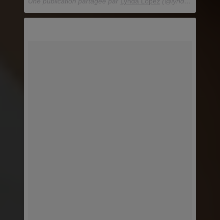
Une publication partagée par
Lynda Lopez
(@lyndalopez08) le