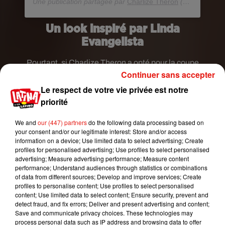
Une publication partagée par
Charlize Theron
(@charlizeafrica) le
Un look inspiré par Linda
Evangelista
Pourtant, si Charlize Theron a opté pour la coupe
Continuer sans accepter
au bol, c'est parce que son coiffeur,
Adir Abergel,
s'est directement inspirée de la coiffure du top
Le respect de votre vie privée est notre
Linda Evangelista lors d’un shooting mené par
priorité
Peter Linbergh dans les années 90, comme il le
We and
our (447) partners
do the following data processing based on
révèle sur son compte Instagram.
your consent and/or our legitimate interest: Store and/or access
information on a device; Use limited data to select advertising; Create
profiles for personalised advertising; Use profiles to select personalised
advertising; Measure advertising performance; Measure content
performance; Understand audiences through statistics or combinations
of data from different sources; Develop and improve services; Create
profiles to personalise content; Use profiles to select personalised
content; Use limited data to select content; Ensure security, prevent and
detect fraud, and fix errors; Deliver and present advertising and content;
Save and communicate privacy choices. These technologies may
process personal data such as IP address and browsing data to offer