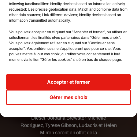
following functionalities: Identify devices based on information actively
requested; Use precise geolocation data; Match and combine data from
other data sources; Link different devices; Identify devices based on
information transmitted automatically.
Voir cette publication sur Instagram
Vous pouvez accepter en cliquant sur "Accepter et fermer", ou affiner en
Monday Inspo. I was inspired by Linda
sélectionnant les finalités et/ou partenaires dans "Gérer mes choix".
Evangelista and Peter Lindbergh early 90’s vibes
Vous pouvez également refuser en cliquant sur "Continuer sans
for Charlize’s new hair look. This image of
accepter". Vos préférences ne s'appliqueront que pour ce site. Vous
pouvez mettre à jour vos choix, ou retirer votre consentement à tout
@lindaevangelista @cindycrawford has been in
moment via le lien "Gérer les cookies" situé en bas de chaque page.
my brain for a long time #inspomonday
Une publication partagée par
Adir Abergel
(@hairbyadir) le
2
Accepter et fermer
Que l'on aime ou pas la nouvelle apparence de
Charlize Theron, dans le neuvième épisode de
Gérer mes choix
Fast and Furious
qui est actuellement en
tournage, du beau monde revient aux affaires. Vin
Diesel, Jordana Brewster, Michelle
Rodriguez, Tyrese Gibson, Ludacris et Helen
Mirren seront en effet de la