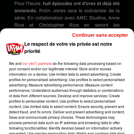
Pour l’heure,
huit épisodes ont d’ores et déjà été
annoncés
. Rolin Jones sera le scénariste de la
série. En collaboration avec AMC Studios, Anne
Rice et Christopher Rice en seront les
producteurs exécutifs. Toute cette équipe va
Continuer sans accepter
désormais partir à la recherche du casting parfait
Le respect de votre vie privée est notre
pour incarner le trio de vampires.
La série
priorité
Entretien avec un vampire
est prévue pour la
rentrée 2022 sur nos écrans
.
We and
our (447) partners
do the following data processing based on
your consent and/or our legitimate interest: Store and/or access
information on a device; Use limited data to select advertising; Create
profiles for personalised advertising; Use profiles to select personalised
advertising; Measure advertising performance; Measure content
performance; Understand audiences through statistics or combinations
of data from different sources; Develop and improve services; Create
profiles to personalise content; Use profiles to select personalised
content; Use limited data to select content; Ensure security, prevent and
detect fraud, and fix errors; Deliver and present advertising and content;
Save and communicate privacy choices. These technologies may
process personal data such as IP address and browsing data to offer
following functionalities: Identify devices based on information actively
requested; Use precise geolocation data; Match and combine data from