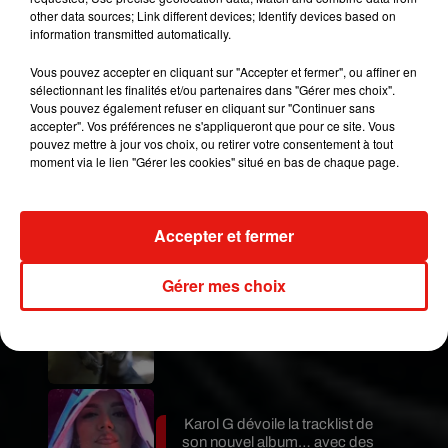
other data sources; Link different devices; Identify devices based on
information transmitted automatically.
Vous pouvez accepter en cliquant sur "Accepter et fermer", ou affiner en
sélectionnant les finalités et/ou partenaires dans "Gérer mes choix".
Vous pouvez également refuser en cliquant sur "Continuer sans
Publié : 27 juin 2021 à 16h45 par Aurélie AMCN
accepter". Vos préférences ne s'appliqueront que pour ce site. Vous
pouvez mettre à jour vos choix, ou retirer votre consentement à tout
Mundo Latino
moment via le lien "Gérer les cookies" situé en bas de chaque page.
Guatemala : l'éruption du volcan
de Fuego est terminée
Accepter et fermer
Gérer mes choix
Le fourmilier géant fait son retour
en Argentine, et en pleine...
Karol G dévoile la tracklist de
son nouvel album… avec des