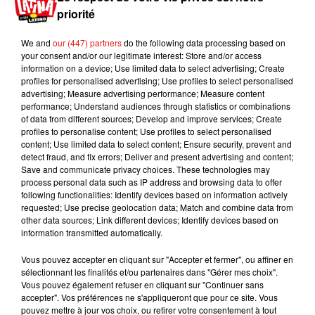
priorité
Heureusement pour les fans, Enrique
Iglesias
a
pu et su conjuguer son rôle de père et son métier
We and
our (447) partners
do the following data processing based on
your consent and/or our legitimate interest: Store and/or access
d’artiste.
Depuis le début de l’année, il n’a en effet
information on a device; Use limited data to select advertising; Create
pas cessé de nous faire danser.
D’abord, il y a eu
profiles for personalised advertising; Use profiles to select personalised
le titre
El
Bano
en duo avec
Bad
Bunny
,
advertising; Measure advertising performance; Measure content
performance; Understand audiences through statistics or combinations
puis
Move
To Miami
avec Pitbull, le remix
of data from different sources; Develop and improve services; Create
Nos
Fuimos
Lejos
et plus récemment le titre
profiles to personalise content; Use profiles to select personalised
I
Don’t
Dance
(
Without
You
)
.
Les auditeurs
content; Use limited data to select content; Ensure security, prevent and
detect fraud, and fix errors; Deliver and present advertising and content;
attendent désormais impatiemment un nouvel
Save and communicate privacy choices. These technologies may
opus du chanteur de 43 ans pour succéder à
process personal data such as IP address and browsing data to offer
l’album
Sex
& Love
sorti en 2014.
Pour l'heure, il
following functionalities: Identify devices based on information actively
requested; Use precise geolocation data; Match and combine data from
est en tournée et sera de passage en France le 11
other data sources; Link different devices; Identify devices based on
novembre prochain.
information transmitted automatically.
Vous pouvez accepter en cliquant sur "Accepter et fermer", ou affiner en
sélectionnant les finalités et/ou partenaires dans "Gérer mes choix".
Vous pouvez également refuser en cliquant sur "Continuer sans
accepter". Vos préférences ne s'appliqueront que pour ce site. Vous
pouvez mettre à jour vos choix, ou retirer votre consentement à tout