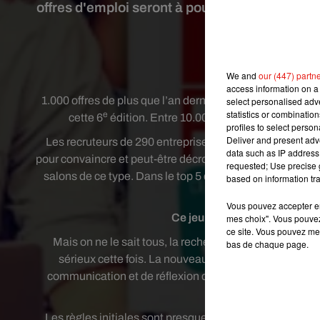
offres d'emploi seront à pourvoir mais cette 
choi
Crédit image
We and
our (447) partn
access information on a 
1.000 offres de plus que l’an dernier. Le salon Paris pou
select personalised ad
statistics or combinatio
e
cette 6
édition. Entre 10.000 et 15.000 candidats d
profiles to select person
Deliver and present adv
Les recruteurs de 290 entreprises, collectivités et ass
data such as IP address 
pour convaincre et peut-être décrocher l’une des 4 000 of
requested; Use precise g
salons de ce type. Dans le top 5 des secteurs qui recruten
based on information tra
mais aussi l’inf
Vous pouvez accepter en 
Ce jeu est particulièrement
mes choix". Vous pouvez
ce site. Vous pouvez met
Mais on ne le sait tous, la recherche d’emploi est un
bas de chaque page.
sérieux cette fois. La nouveauté de cette année est 
communication et de réflexion des futurs candidats. D
énigme pend
Les règles initiales sont presque enfantines : enferm