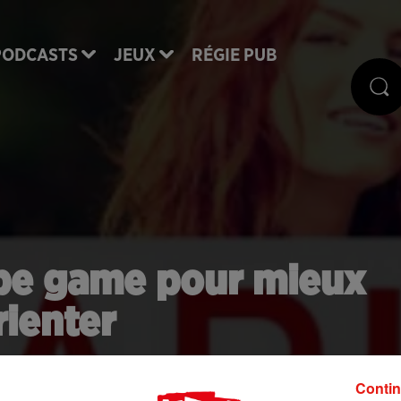
PODCASTS
JEUX
RÉGIE PUB
ape game pour mieux
rienter
Contin
r l'emploi des jeunes, à la Villette (19e arr). 4.000