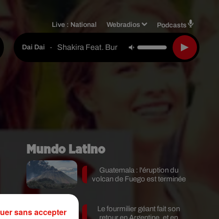
Live :
National
Webradios
Podcasts
Shakira Feat. Burna Boy
-
Dai Dai
Mundo Latino
Guatemala : l'éruption du
volcan de Fuego est terminée
Le fourmilier géant fait son
uer sans accepter
retour en Argentine, et en