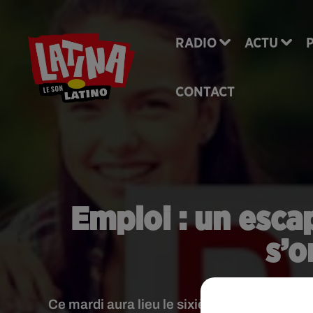
RADIO
ACTU
CONTACT
Emploi : un esc
s’o
Ce mardi aura lieu le sixième salon Paris pou