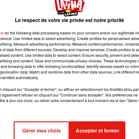
année, une nouveauté pour mieux se connaître et bi
sir sa voie.
Le respect de votre vie privée est notre priorité
:
Carrefour pour l'emploi
ers
do the following data processing based on your consent and/or our legitimate int
device; Use limited data to select advertising; Create profiles for personalised adver
r l’emploi des jeunes devrait encore faire le plein cette année pou
vertising; Measure advertising performance; Measure content performance; Unders
ns of data from different sources; Develop and improve services; Create profiles to 
evraient ainsi se presser aux Grandes Halles de la Villette.
alised content; Use limited data to select content; Ensure security, prevent and detect
ertising and content; Save and communicate privacy choices. These technologies
ociations recevront les moins de 35 ans en face-à-face. 5 minutes
and browsing data to offer following functionalities: Identify devices based on infor
fres d'emplois proposées. C’est le lot des postulants dans tous l
eolocation data; Match and combine data from other data sources; Link different de
t : le commerce et la vente, le tertiaire, l’hôtellerie-restauratio
nsmitted automatically.
ormatique et le numérique.
cliquant sur "Accepter et fermer", ou affiner en sélectionnant les finalités et/ou pa
 apprécié par les ressources humaines
 également refuser en cliquant sur "Continuer sans accepter". Vos préférences ne 
tre à jour vos choix, ou retirer votre consentement à tout moment via le lien "Gérer 
 parcours semé d’embuche. Cette petite phrase est à prendre au
l'organisation d'un "escape game" qui testera les capacités de
eux équipes de quatre personnes seront invitées à résoudre une
ant une demi-heure.
Gérer mes choix
Accepter et fermer
és dans un espace clos vous devez résoudre des énigmes dans un