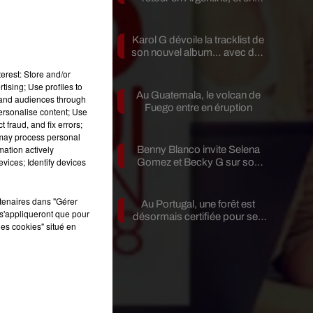
en
pleine...
Karol G dévoile la tracklist de
son nouvel album… avec des
invités...
erest: Store and/or
tising; Use profiles to
Au Guatemala, le volcan de
r
tand audiences through
Fuego entre en éruption
personalise content; Use
 fraud, and fix errors;
 may process personal
mation actively
Benny Blanco invite Selena
es
vices; Identify devices
Gomez et Becky G sur son
n
nouveau single
rtenaires dans "Gérer
Au Portugal, une forêt est
s'appliqueront que pour
désormais certifiée pour ses
les cookies" situé en
bienfaits...