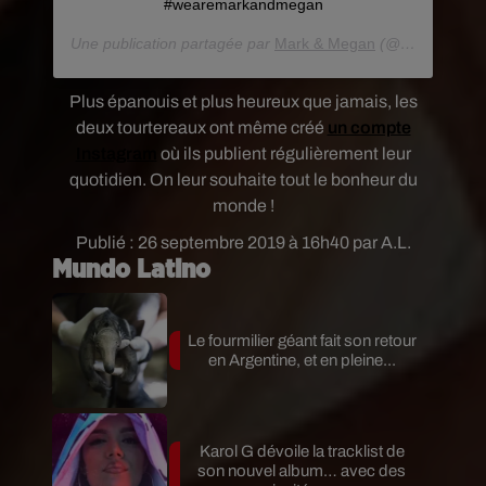
#wearemarkandmegan
Une publication partagée par
Mark & Megan
(@wearemarkandmegan) le
Plus épanouis et plus heureux que jamais, les
deux tourtereaux ont même créé
un compte
Instagram
où ils publient régulièrement leur
quotidien. On leur souhaite tout le bonheur du
monde !
Publié : 26 septembre 2019 à 16h40 par A.L.
Mundo Latino
Le fourmilier géant fait son retour
en Argentine, et en pleine...
Karol G dévoile la tracklist de
son nouvel album… avec des