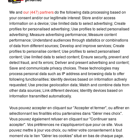
We and
our (447) partners
do the following data processing based on
your consent and/or our legitimate interest: Store and/or access
information on a device; Use limited data to select advertising; Create
profiles for personalised advertising; Use profiles to select personalised
advertising; Measure advertising performance; Measure content
performance; Understand audiences through statistics or combinations
of data from different sources; Develop and improve services; Create
profiles to personalise content; Use profiles to select personalised
content; Use limited data to select content; Ensure security, prevent and
detect fraud, and fix errors; Deliver and present advertising and content;
Save and communicate privacy choices. These technologies may
process personal data such as IP address and browsing data to offer
following functionalities: Identify devices based on information actively
Voir cette publication sur Instagram
requested; Use precise geolocation data; Match and combine data from
other data sources; Link different devices; Identify devices based on
7 billions smiles, and yours is my favorite
information transmitted automatically.
#wearemarkandmegan #agegaprelationship
Vous pouvez accepter en cliquant sur "Accepter et fermer", ou affiner en
#agegap #love #agegapcouple #agegaplove
sélectionnant les finalités et/ou partenaires dans "Gérer mes choix".
#relationshipgoals #iloveyou #truelove #smile
Vous pouvez également refuser en cliquant sur "Continuer sans
#yourmyfavorite #24yearsapart
accepter". Vos préférences ne s'appliqueront que pour ce site. Vous
pouvez mettre à jour vos choix, ou retirer votre consentement à tout
#youaremyforever #ourstoryismyfavorite
moment via le lien "Gérer les cookies" situé en bas de chaque page.
#couplegoals