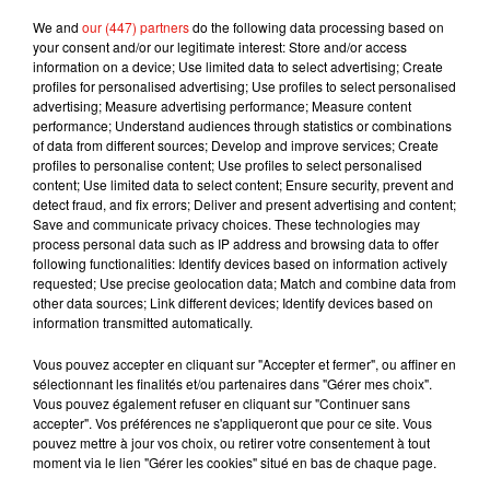
encore le repassage"
. Quelle horreur... Un homme
We and
our (447) partners
do the following data processing based on
bon. Elle a ajouté ne pas vouloir d'une vie
your consent and/or our legitimate interest: Store and/or access
information on a device; Use limited data to select advertising; Create
pacifique, sans querelle ni histoire. On ne sait pas
profiles for personalised advertising; Use profiles to select personalised
quelle a été la décision de la justice, mais on se
advertising; Measure advertising performance; Measure content
doute sûrement de ce que pensent les femmes en
performance; Understand audiences through statistics or combinations
of data from different sources; Develop and improve services; Create
lisant ces quelques lignes...
profiles to personalise content; Use profiles to select personalised
content; Use limited data to select content; Ensure security, prevent and
Publié : 31 août 2019 à 14h45 par Marjorie
detect fraud, and fix errors; Deliver and present advertising and content;
Raynaud
Save and communicate privacy choices. These technologies may
Mundo Latino
process personal data such as IP address and browsing data to offer
following functionalities: Identify devices based on information actively
requested; Use precise geolocation data; Match and combine data from
other data sources; Link different devices; Identify devices based on
Guatemala : l'éruption du volcan
information transmitted automatically.
de Fuego est terminée
Vous pouvez accepter en cliquant sur "Accepter et fermer", ou affiner en
sélectionnant les finalités et/ou partenaires dans "Gérer mes choix".
Vous pouvez également refuser en cliquant sur "Continuer sans
accepter". Vos préférences ne s'appliqueront que pour ce site. Vous
Le fourmilier géant fait son retour
pouvez mettre à jour vos choix, ou retirer votre consentement à tout
en Argentine, et en pleine...
moment via le lien "Gérer les cookies" situé en bas de chaque page.