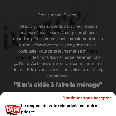
Crédit image:
Pixabay
"Je lui promets sincérité, de la chérir, pour le
meilleur et pour le pire...",
ces jolies phrases
quand on prête serment sont normalement celles
qui nous font rêver tout au long de notre vie
conjugale. Pour cette jeune mariée d'
Arabie
Saoudite
, les mots doux et les belles attentions,
ça l'irrite. Au bout d'un an de vie commune, elle a
demandé le divorce car elle trouvait son mari "trop
attentionné".
"Il m'a aidée à faire le ménage"
D'après les informations du média Sputnik News,
Continuer sans accepter
son conjoint
"n'aurait jamais haussé le ton, ni fait
Le respect de votre vie privée est notre
de reproches. Pire, il lui aurait même donné en
priorité
coup de main en l'aidant à faire le ménage ou