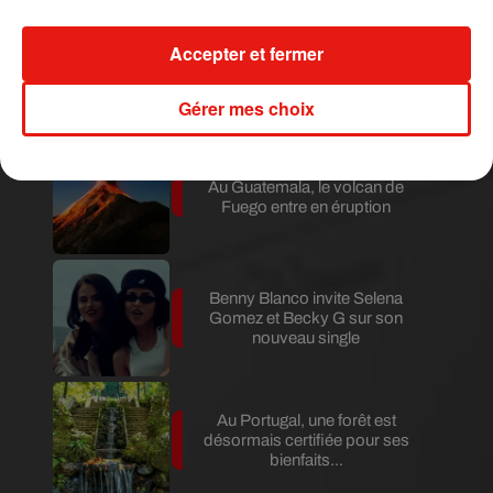
Accepter et fermer
Karol G dévoile la tracklist de
son nouvel album… avec des
invités...
Gérer mes choix
Au Guatemala, le volcan de
Fuego entre en éruption
Benny Blanco invite Selena
Gomez et Becky G sur son
nouveau single
Au Portugal, une forêt est
désormais certifiée pour ses
bienfaits...