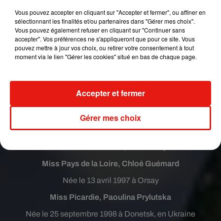
Vous pouvez accepter en cliquant sur "Accepter et fermer", ou affiner en
Miss Mayotte, Vanylle Emasse
sélectionnant les finalités et/ou partenaires dans "Gérer mes choix".
Née le 26 février 1997 à Evry, en région parisienne
Vous pouvez également refuser en cliquant sur "Continuer sans
accepter". Vos préférences ne s'appliqueront que pour ce site. Vous
Miss Midi-Pyrénées, Anaïs Dufillo
pouvez mettre à jour vos choix, ou retirer votre consentement à tout
moment via le lien "Gérer les cookies" situé en bas de chaque page.
Née le 17 octobre 1998 à Auch
Miss Nord-Pas-de-Calais, Maëva Coucke
Accepter et fermer
Née le 28 juin 1994 à Fougères
Miss Normandie, Alexane Dubourg
Gérer mes choix
Née le 16 juillet 1997 à Caen
Miss Nouvelle-Calédonie, Levina Napoléon
Miss Pays de la Loire, Chloé Guémard
Née le 13 avril 1997 à Orsay
Miss Picardie, Paoulina Prylutska
Née le 25 septembre 1998 à Donetsk, en Ukraine