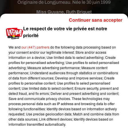
Originaire de Longjumeau. Née le 30 juin 1999
Miss Guyane, Ruth Briquet
Continuer sans accepter
Originaire de Cayenne. Née le 06 mai 1993
Le respect de votre vie privée est notre
Miss Île-de-France, Lison Di Martino
priorité
Originaire de Tournan en briee. Née le 16
We and
our (447) partners
do the following data processing based on
décembre 1998
your consent and/or our legitimate interest: Store and/or access
information on a device; Use limited data to select advertising; Create
Miss Languedoc-Roussillon, Alizée Rieu
profiles for personalised advertising; Use profiles to select personalised
Née le 28 novembre 1996 à Bagnols-sur-Cèze.
advertising; Measure advertising performance; Measure content
performance; Understand audiences through statistics or combinations
Miss Limousin, Anaïs Berthomier
of data from different sources; Develop and improve services; Create
profiles to personalise content; Use profiles to select personalised
Née le 14 avril 1998 à Limoges
content; Use limited data to select content; Ensure security, prevent and
detect fraud, and fix errors; Deliver and present advertising and content;
Miss Lorraine, Cloé Cirelli
Save and communicate privacy choices. These technologies may
process personal data such as IP address and browsing data to offer
Née le 21 juin 1996 à Metz
following functionalities: Identify devices based on information actively
requested; Use precise geolocation data; Match and combine data from
Miss Martinique, Laure-Anaïs Abidal
other data sources; Link different devices; Identify devices based on
information transmitted automatically.
Née le 3 janvier 1996 à Fort-de-France