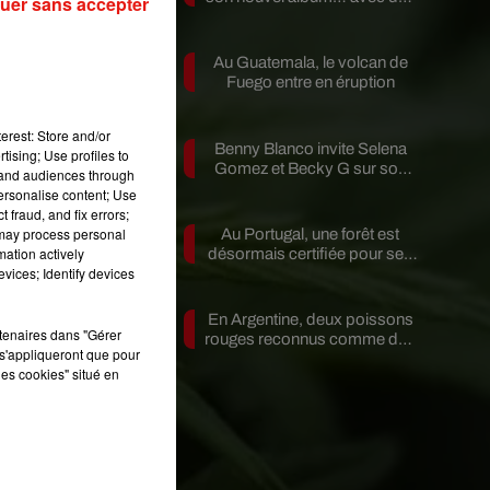
uer sans accepter
invités...
Au Guatemala, le volcan de
Fuego entre en éruption
erest: Store and/or
Benny Blanco invite Selena
tising; Use profiles to
Gomez et Becky G sur son
tand audiences through
 a
nouveau single
personalise content; Use
nt
 fraud, and fix errors;
 may process personal
Au Portugal, une forêt est
mation actively
désormais certifiée pour ses
x
vices; Identify devices
bienfaits...
ué
En Argentine, deux poissons
rtenaires dans "Gérer
rouges reconnus comme des
s'appliqueront que pour
êtres...
les cookies" situé en
is
se