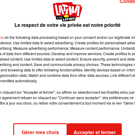
Contin
n vente dans sept grandes surfaces et jardineries du
nier. Une enquête a été ouverte.
Le respect de votre vie privée est notre priorité
 image:
Pixabay
ers
do the following data processing based on your consent and/or our legitimate int
device; Use limited data to select advertising; Create profiles for personalised adver
vertising; Measure advertising performance; Measure content performance; Unders
saisis dans des grandes surfaces et jardineries du Puy-de-Dôme,
ns of data from different sources; Develop and improve services; Create profiles to 
 retirées des rayons et en partie détruits par les militaires, o
alised content; Use limited data to select content; Ensure security, prevent and detect
de l'ordre dans un communiqué.
ertising and content; Save and communicate privacy choices. These technologies
and browsing data to offer following functionalities: Identify devices based on infor
uy-de-Dôme
qui aurait revendu 400 plants d’origine italienne au
eolocation data; Match and combine data from other data sources; Link different de
nsmitted automatically.
ec un importateur, qui a fourni ses clients habituels"
, a expliq
s clients qui avaient acheté ces pots en grandes surfaces ont pu
cliquant sur "Accepter et fermer", ou affiner en sélectionnant les finalités et/ou pa
re retrouvés.
 également refuser en cliquant sur "Continuer sans accepter". Vos préférences ne 
tre à jour vos choix, ou retirer votre consentement à tout moment via le lien "Gérer 
uête en cours
contexte législatif. Certaines personnes pensent que le cannab
,
a expliqué militaire. Une partie des plants est en cours d'analy
Gérer mes choix
Accepter et fermer
 et notamment quantifier la présence de THC"
, molécule active du