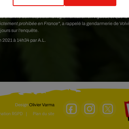
cannabis.
du chanvre doit respecter la réglementation en vigueur, et que la
rictement prohibée en France"
, a rappelé la gendarmerie de Volv
ujours sur l'enquête.
in 2021 à 14h34 par A.L.
Design
Olivier Varma
rmation RGPD
Plan du site