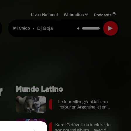
Live :
National
Webradios
Podcasts
Dj Goja
-
Mi Chico
r
Mundo Latino
Le fourmilier géant fait son
retour en Argentine, et en
pleine...
Karol G dévoile la tracklist de
son nouvel album… avec des