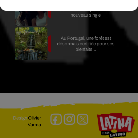
Benny Blanco invite Selena
Gomez et Becky G sur son
nouveau single
Au Portugal, une forêt est
désormais certifiée pour ses
bienfaits...
Design
Olivier
Varma