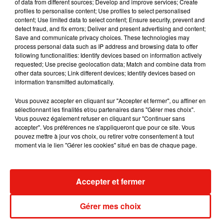
of data from different sources; Develop and improve services; Create
profiles to personalise content; Use profiles to select personalised
Guatemala : l'éruption du volcan
content; Use limited data to select content; Ensure security, prevent and
de Fuego est terminée
detect fraud, and fix errors; Deliver and present advertising and content;
Save and communicate privacy choices. These technologies may
process personal data such as IP address and browsing data to offer
following functionalities: Identify devices based on information actively
requested; Use precise geolocation data; Match and combine data from
Le fourmilier géant fait son retour
other data sources; Link different devices; Identify devices based on
en Argentine, et en pleine...
information transmitted automatically.
Vous pouvez accepter en cliquant sur "Accepter et fermer", ou affiner en
sélectionnant les finalités et/ou partenaires dans "Gérer mes choix".
Vous pouvez également refuser en cliquant sur "Continuer sans
Karol G dévoile la tracklist de
accepter". Vos préférences ne s'appliqueront que pour ce site. Vous
son nouvel album… avec des
pouvez mettre à jour vos choix, ou retirer votre consentement à tout
invités...
moment via le lien "Gérer les cookies" situé en bas de chaque page.
Au Guatemala, le volcan de
Accepter et fermer
Fuego entre en éruption
Gérer mes choix