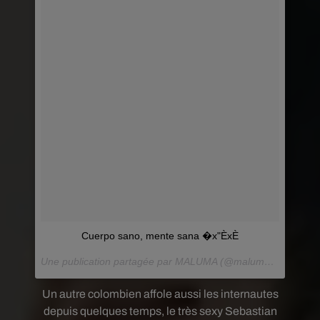
Cuerpo sano, mente sana �x"ÈxÈ
Une publication partagée par MALUMA (@maluma) le
18 Aoû
Un autre colombien affole aussi les internautes
depuis quelques temps, le très sexy Sebastian