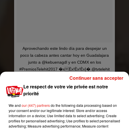
Aprovechando este lindo día para despejar un
poco la cabeza antes cantar hoy en Guadalajara
junto a @kebuenagdl y en CDMX en los
#PremiosTelehit2017 �xÈx!Èx!Èx}� @tvtelehit
�x"ÈxÈ�xR�
Continuer sans accepter
Le respect de votre vie privée est notre
Une publication partagée par Sebastian Yatra (@sebastianyatra) le
priorité
Roméo Santos et Chyno Miranda ne sont pas en
We and
our (447) partners
do the following data processing based on
reste dans cette surenchère de muscles saillants
your consent and/or our legitimate interest: Store and/or access
et tatouages sexy.
Le Roi de la Bachata
quitte
information on a device; Use limited data to select advertising; Create
petit à petit son image de chanteur romantique
profiles for personalised advertising; Use profiles to select personalised
advertising; Measure advertising performance; Measure content
pour s’imposer en «rebelle » un peu plus caliente.