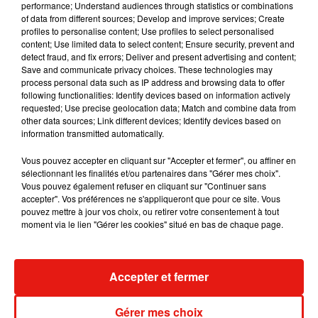
performance; Understand audiences through statistics or combinations
La preuve en image avec cette photo de lui torse
of data from different sources; Develop and improve services; Create
nu, une première pour le chanteur. Chyno Miranda
profiles to personalise content; Use profiles to select personalised
content; Use limited data to select content; Ensure security, prevent and
de son côté assume carrément son addiction à la
detect fraud, and fix errors; Deliver and present advertising and content;
salle de sports avec des photos comme celle-ci
Save and communicate privacy choices. These technologies may
qui montre que le jeu en vaut la chandelle.
process personal data such as IP address and browsing data to offer
following functionalities: Identify devices based on information actively
requested; Use precise geolocation data; Match and combine data from
other data sources; Link different devices; Identify devices based on
information transmitted automatically.
Vous pouvez accepter en cliquant sur "Accepter et fermer", ou affiner en
sélectionnant les finalités et/ou partenaires dans "Gérer mes choix".
Vous pouvez également refuser en cliquant sur "Continuer sans
accepter". Vos préférences ne s'appliqueront que pour ce site. Vous
pouvez mettre à jour vos choix, ou retirer votre consentement à tout
moment via le lien "Gérer les cookies" situé en bas de chaque page.
Accepter et fermer
Gérer mes choix