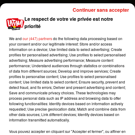
Continuer sans accepter
Si les médecins ont tout tenté pour faire repartir le
cœur d'Alistair durant 90 longues minutes, ils ont
Le respect de votre vie privée est notre
ensuite prévenu Melinda que cela ne marchait
priorité
pas. Mais surprise,
l'organe de l'homme "mort
We and
our (447) partners
do the following data processing based on
pendant une heure et demie" a recommencé à
your consent and/or our legitimate interest: Store and/or access
battre
. Un miracle ! Après avoir passé quatre jour
information on a device; Use limited data to select advertising; Create
en soins intensifs, Alistair s'est complètement
profiles for personalised advertising; Use profiles to select personalised
advertising; Measure advertising performance; Measure content
remis de ses problèmes de santé. L’un des
performance; Understand audiences through statistics or combinations
médecins a d'ailleurs confié que tous avaient été
of data from different sources; Develop and improve services; Create
impressionnés par
la résurrection de l'homme
.
profiles to personalise content; Use profiles to select personalised
content; Use limited data to select content; Ensure security, prevent and
En effet,
après une mort clinique de longue durée,
detect fraud, and fix errors; Deliver and present advertising and content;
le corps humain ne se remet généralement jamais
Save and communicate privacy choices. These technologies may
complètement, or Alistair n'a aujourd'hui aucune
process personal data such as IP address and browsing data to offer
following functionalities: Identify devices based on information actively
séquelle de l'incident même s'il doit désormais
requested; Use precise geolocation data; Match and combine data from
porter un stimulateur cardiaque.
other data sources; Link different devices; Identify devices based on
information transmitted automatically.
Publié : 4 mars 2020 à 17h35 par A.L.
Mundo Latino
Vous pouvez accepter en cliquant sur "Accepter et fermer", ou affiner en