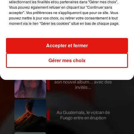
sélectionnant les finalités et/ou partenaires dans "Gérer mes choix".
Vous pouvez également refuser en cliquant sur "Continuer sans
accepter". Vos préférences ne s'appliqueront que pour ce site. Vous
Guatemala : l'éruption du volcan
pouvez mettre à jour vos choix, ou retirer votre consentement à tout
de Fuego est terminée
moment via le lien "Gérer les cookies" situé en bas de chaque page.
Accepter et fermer
Le fourmilier géant fait son retour
en Argentine, et en pleine...
Gérer mes choix
Karol G dévoile la tracklist de
son nouvel album… avec des
invités...
Au Guatemala, le volcan de
Fuego entre en éruption