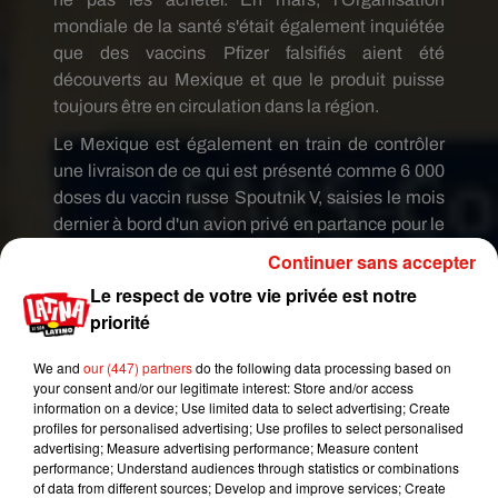
mondiale de la santé s'était également inquiétée
que des vaccins Pfizer falsifiés aient été
découverts au Mexique et que le produit puisse
toujours être en circulation dans la région.
Le Mexique est également en train de contrôler
une livraison de ce qui est présenté comme 6 000
doses du vaccin russe Spoutnik V, saisies le mois
dernier à bord d'un avion privé en partance pour le
Honduras, selon le
Wall Street Journal
.
Continuer sans accepter
En Pologne, un liquide confisqué dans le cadre
Le respect de votre vie privée est notre
d'une enquête sur un trafic de faux vaccins s'est
priorité
avéré être en réalité un produit cosmétique
,
We and
our (447) partners
do the following data processing based on
probablement une crème antirides, a indiqué le
your consent and/or our legitimate interest: Store and/or access
laboratoire Pfizer surpris par pareille contrefaçon.
information on a device; Use limited data to select advertising; Create
« Nous sommes conscients que dans le climat
profiles for personalised advertising; Use profiles to select personalised
advertising; Measure advertising performance; Measure content
actuel, favorisé par la facilité et la commodité du
performance; Understand audiences through statistics or combinations
commerce électronique et l'anonymat accordés
of data from different sources; Develop and improve services; Create