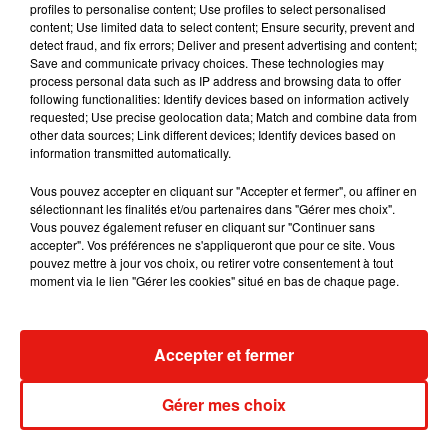
par internet, il va y avoir une augmentation de la
profiles to personalise content; Use profiles to select personalised
content; Use limited data to select content; Ensure security, prevent and
fraude, de la contrefaçon et d'autres activités
detect fraud, and fix errors; Deliver and present advertising and content;
illégales en relation aux vaccins et traitements du
Save and communicate privacy choices. These technologies may
covid-19 »
a déclaré un porte-parole de Pfizer sur
process personal data such as IP address and browsing data to offer
following functionalities: Identify devices based on information actively
la chaîne
ABC News
.
requested; Use precise geolocation data; Match and combine data from
Pfizer a effectué des tests sur les fioles et
other data sources; Link different devices; Identify devices based on
information transmitted automatically.
constaté qu'elles ne contiennent pas le vaccin
qu'il a développé avec BioNTech
.
« Nous avons
Vous pouvez accepter en cliquant sur "Accepter et fermer", ou affiner en
une offre très limitée, qui va augmenter à mesure
sélectionnant les finalités et/ou partenaires dans "Gérer mes choix".
Vous pouvez également refuser en cliquant sur "Continuer sans
que nous montons en puissance et que d'autres
accepter". Vos préférences ne s'appliqueront que pour ce site. Vous
entreprises entrent sur le marché du vaccin. Entre
pouvez mettre à jour vos choix, ou retirer votre consentement à tout
temps, il y a une opportunité parfaite pour les
moment via le lien "Gérer les cookies" situé en bas de chaque page.
criminels »
a déclaré au
Wall Street Journal,
le
responsable général pour la sécurité de Pfizer.
Accepter et fermer
Publié : 23 avril 2021 à 7h00 par Jérome Pasanau
Mundo Latino
Gérer mes choix
Karol G dévoile la tracklist de