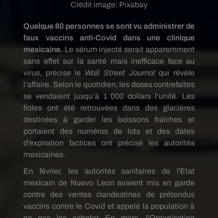
Crédit image:
Pixabay
Quelque 80 personnes se sont vu administrer de
faux vaccins anti-Covid dans une clinique
mexicaine.
Le sérum injecté serait apparemment
sans effet sur la santé mais inefficace face au
virus, précise le
Wall Street Journal
qui révèle
l’affaire. Selon le quotidien, les doses contrefaites
se vendaient jusqu’à 1 000 dollars l’unité. Les
fioles ont été retrouvées dans des glacières
destinées à garder les boissons fraîches et
portaient des numéros de lots et des dates
d’expiration factices ont précisé les autorités
mexicaines.
En février, les autorités sanitaires de l'Etat
mexicain de Nuevo Leon avaient mis en garde
contre des ventes clandestines de prétendus
vaccins contre le
C
ovid et appelé la population à
ne pas les acheter. En mars, l'Organisation