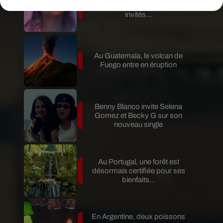
son nouvel album… avec des
invités...
Au Guatemala, le volcan de
Fuego entre en éruption
Benny Blanco invite Selena
Gomez et Becky G sur son
nouveau single
Au Portugal, une forêt est
désormais certifiée pour ses
bienfaits...
En Argentine, deux poissons