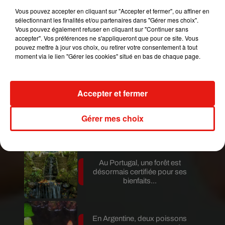
Vous pouvez accepter en cliquant sur "Accepter et fermer", ou affiner en
Thibaudier
sélectionnant les finalités et/ou partenaires dans "Gérer mes choix".
Mundo Latino
Vous pouvez également refuser en cliquant sur "Continuer sans
accepter". Vos préférences ne s'appliqueront que pour ce site. Vous
pouvez mettre à jour vos choix, ou retirer votre consentement à tout
moment via le lien "Gérer les cookies" situé en bas de chaque page.
Au Guatemala, le volcan de
Fuego entre en éruption
Accepter et fermer
Benny Blanco invite Selena
Gomez et Becky G sur son
Gérer mes choix
nouveau single
Au Portugal, une forêt est
désormais certifiée pour ses
bienfaits...
En Argentine, deux poissons