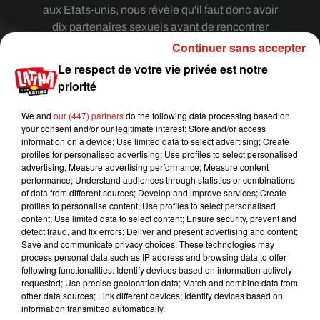
aux Etats-unis, nous révèle qu'il faut donc avoir
dix partenaires sexuels avant de rencontrer
l'homme de sa vie, sans quoi le mariage pourrait
Continuer sans accepter
ne pas durer. Selon les scientifiques, les femmes
Le respect de votre vie privée est notre
qui ont cumulé plus de dix partenaires avant leur
priorité
relation actuelle ne tiendraient pas plus de 5 ans
une fois mariées. Et ce n'est pas une question
We and
our (447) partners
do the following data processing based on
your consent and/or our legitimate interest: Store and/or access
d'instabilité, mais bien d'exigence ! Les femmes
information on a device; Use limited data to select advertising; Create
plus expérimentées savent mieux ce qu'elles
profiles for personalised advertising; Use profiles to select personalised
veulent que les autres.
advertising; Measure advertising performance; Measure content
performance; Understand audiences through statistics or combinations
of data from different sources; Develop and improve services; Create
Si vous avez eu moins de dix partenaires, avant
profiles to personalise content; Use profiles to select personalised
de rencontrer votre conjoint, vous risquez cette
content; Use limited data to select content; Ensure security, prevent and
detect fraud, and fix errors; Deliver and present advertising and content;
fois de ne pas savoir ce que vous voulez vraiment,
Save and communicate privacy choices. These technologies may
et donc de ne pas être totalement satisfaite.
process personal data such as IP address and browsing data to offer
Quant aux hommes ? L'étude ne dit pas combien
following functionalities: Identify devices based on information actively
requested; Use precise geolocation data; Match and combine data from
de partenaires ils doivent avoir avant de se caser.
other data sources; Link different devices; Identify devices based on
Mais sûrement bien plus que dix !
information transmitted automatically.
Publié : 18 septembre 2018 à 7h12 par Diane