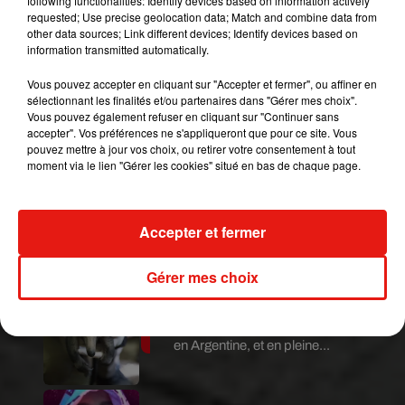
following functionalities: Identify devices based on information actively
confinement est néanmoins très stricte : les
requested; Use precise geolocation data; Match and combine data from
sorties sont autorisées pour des
"
déplacements
other data sources; Link different devices; Identify devices based on
information transmitted automatically.
brefs, dans la limite d’une heure quotidienne et
dans un rayon maximal d’un kilomètre autour du
Vous pouvez accepter en cliquant sur "Accepter et fermer", ou affiner en
domicile, liés […] aux besoins des animaux de
sélectionnant les finalités et/ou partenaires dans "Gérer mes choix".
Vous pouvez également refuser en cliquant sur "Continuer sans
compagnie"
.
accepter". Vos préférences ne s'appliqueront que pour ce site. Vous
Publié : 5 novembre 2020 à 16h15 par A.L.
pouvez mettre à jour vos choix, ou retirer votre consentement à tout
moment via le lien "Gérer les cookies" situé en bas de chaque page.
Mundo Latino
Accepter et fermer
Guatemala : l'éruption du volcan
de Fuego est terminée
Gérer mes choix
Le fourmilier géant fait son retour
en Argentine, et en pleine...