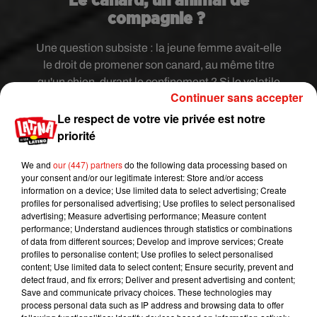
Le canard, un animal de
compagnie ?
Une question subsiste : la jeune femme avait-elle
le droit de promener son canard, au même titre
qu'un chien, durant le confinement ? Si le volatile
Continuer sans accepter
fait partie de la
liste des animaux
domestiques
dressée par l’État, à l'instar du
Le respect de votre vie privée est notre
chien, du chat, du cheval ou du bœuf, celui-ci ne
priorité
fait pourtant pas de lui un
animal de compagnie,
We and
our (447) partners
do the following data processing based on
qui
est "
un animal détenu ou destiné à être
your consent and/or our legitimate interest: Store and/or access
détenu par l'homme pour son agrément. Ce
information on a device; Use limited data to select advertising; Create
n'est pas nécessairement un animal
profiles for personalised advertising; Use profiles to select personalised
advertising; Measure advertising performance; Measure content
domestique, ni même nécessairement un animal
performance; Understand audiences through statistics or combinations
apprivoisé"
, explique
le Service Public.
of data from different sources; Develop and improve services; Create
profiles to personalise content; Use profiles to select personalised
pic.twitter.com/dHw6ZIiww7
content; Use limited data to select content; Ensure security, prevent and
detect fraud, and fix errors; Deliver and present advertising and content;
— lo’ (@loanfrgd)
November 2, 2020
Save and communicate privacy choices. These technologies may
process personal data such as IP address and browsing data to offer
L’attestation de déplacement dérogatoire
au