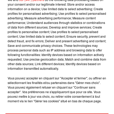
d’une séance de cinéma au prix classique.
your consent and/or our legitimate interest: Store and/or access
information on a device; Use limited data to select advertising; Create
Suivant les salles où le film est diffusé, vous aurez
profiles for personalised advertising; Use profiles to select personalised
même accès aux sièges DUO avec accoudoirs
advertising; Measure advertising performance; Measure content
escamotables. C'est bien ça pour les films
performance; Understand audiences through statistics or combinations
of data from different sources; Develop and improve services; Create
romantiques !
profiles to personalise content; Use profiles to select personalised
content; Use limited data to select content; Ensure security, prevent and
Publié : 6 juin 2017 à 15h52 par Ludo
detect fraud, and fix errors; Deliver and present advertising and content;
Mundo Latino
Save and communicate privacy choices. These technologies may
process personal data such as IP address and browsing data to offer
following functionalities: Identify devices based on information actively
requested; Use precise geolocation data; Match and combine data from
Le fourmilier géant fait son retour
other data sources; Link different devices; Identify devices based on
en Argentine, et en pleine...
information transmitted automatically.
Vous pouvez accepter en cliquant sur "Accepter et fermer", ou affiner en
sélectionnant les finalités et/ou partenaires dans "Gérer mes choix".
Karol G dévoile la tracklist de
Vous pouvez également refuser en cliquant sur "Continuer sans
son nouvel album… avec des
accepter". Vos préférences ne s'appliqueront que pour ce site. Vous
invités...
pouvez mettre à jour vos choix, ou retirer votre consentement à tout
moment via le lien "Gérer les cookies" situé en bas de chaque page.