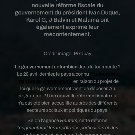
nouvelle réforme fiscale du
gouvernement du président Ivan Duque,
Karol G, J Balvin et Maluma ont
également exprimé leur
mécontentement.
Crédit image:
Pixabay
Le gouvernement colombien
dans la tourmente ?
Le 28 avril dernier, le pays
a connu
des journées
intenses de protestations
en raison du projet de
loi que le gouvernement vient de déposer. Au
programme ?
Une nouvelle réforme fiscale
qui
n'a pas été bien accueillie auprès des différents
secteurs sociaux et politiques du pays.
S
elon l'agence
Reuters
, cette réforme
"augmenterait les impôts des particuliers et des
entreprises et éliminerait de nombreuses