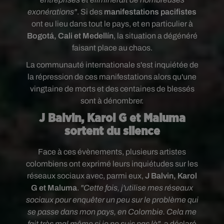
exonérations"
. Si des
manifestations pacifistes
ont eu lieu dans tout le pays, et en particulier à
Bogotá, Cali et Medellín
, la situation a dégénéré
faisant place au chaos.
La communauté internationale s'est inquiétée de
la répression de ces manifestations alors qu'une
vingtaine de morts et des centaines de blessés
sont à dénombrer.
J Balvin, Karol G et Maluma
sortent du silence
Face à ces évènements,
plusieurs artistes
colombiens ont exprimé leurs inquiétudes sur les
réseaux sociaux avec, parmi eux,
J Balvin, Karol
G et Maluma
.
"
Cette fois, j'utilise mes réseaux
sociaux pour enquêter un peu sur le problème qui
se passe dans mon pays, en Colombie.
C
ela me
fait très mal même si je ne suis pas là"
, a déclaré