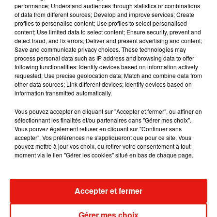
Une publication partagée par MALUMA (@maluma)
performance; Understand audiences through statistics or combinations
of data from different sources; Develop and improve services; Create
profiles to personalise content; Use profiles to select personalised
De son côté,
J Balvin
a partagé une photo
avec la
content; Use limited data to select content; Ensure security, prevent and
detect fraud, and fix errors; Deliver and present advertising and content;
légende suivante :
"
Je dis non à la réforme
Save and communicate privacy choices. These technologies may
fiscale et aussi non au vandalisme de ceux qui
process personal data such as IP address and browsing data to offer
profitent des manifestations pour blesser, voler
following functionalities: Identify devices based on information actively
requested; Use precise geolocation data; Match and combine data from
ou détruire
. La priorité aujourd'hui doit être la
other data sources; Link different devices; Identify devices based on
santé de tous. Nous sommes dans une pandémie,
information transmitted automatically.
nous devons sauver des vies !!!"
, a déclaré
l'artiste.
Vous pouvez accepter en cliquant sur "Accepter et fermer", ou affiner en
sélectionnant les finalités et/ou partenaires dans "Gérer mes choix".
Vous pouvez également refuser en cliquant sur "Continuer sans
accepter". Vos préférences ne s'appliqueront que pour ce site. Vous
pouvez mettre à jour vos choix, ou retirer votre consentement à tout
moment via le lien "Gérer les cookies" situé en bas de chaque page.
Accepter et fermer
Gérer mes choix