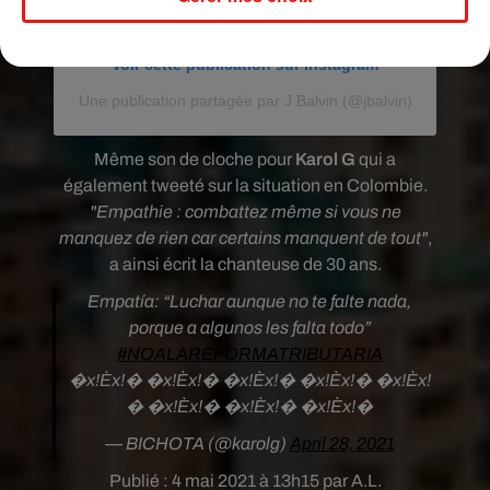
Voir cette publication sur Instagram
Une publication partagée par J Balvin (@jbalvin)
Même son de cloche pour
Karol G
qui a
également tweeté sur la situation en Colombie.
"Empathie : combattez même si vous ne
manquez de rien car certains manquent de tout"
,
a ainsi écrit la chanteuse de 30 ans.
Empatía: “Luchar aunque no te falte nada,
porque a algunos les falta todo”
#NOALAREFORMATRIBUTARIA
�x!Èx!� �x!Èx!� �x!Èx!� �x!Èx!� �x!Èx!
� �x!Èx!� �x!Èx!� �x!Èx!�
— BICHOTA (@karolg)
April 28, 2021
Publié : 4 mai 2021 à 13h15 par A.L.