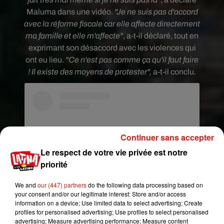
Maluma
dans une vidéo
.
"
Je ne suis pas d'accord
avec la réforme fiscale car elle affecte directement
ma famille et elle m'affecte"
, a-t-il déclaré, tout en
exprimant son désaccord avec les violences qui
ont eu lieu.
"Ce n'est pas comme ça qu'il faut faire
! Il existe des moyens de protester",
a-t-il conclu.
Continuer sans accepter
Le respect de votre vie privée est notre
priorité
We and
our (447) partners
do the following data processing based on
your consent and/or our legitimate interest: Store and/or access
information on a device; Use limited data to select advertising; Create
Voir cette publication sur Instagram
profiles for personalised advertising; Use profiles to select personalised
advertising; Measure advertising performance; Measure content