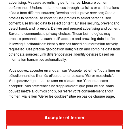
advertising; Measure advertising performance; Measure content
performance; Understand audiences through statistics or combinations
of data from different sources; Develop and improve services; Create
profiles to personalise content; Use profiles to select personalised
content; Use limited data to select content; Ensure security, prevent and
detect fraud, and fix errors; Deliver and present advertising and content;
Save and communicate privacy choices. These technologies may
process personal data such as IP address and browsing data to offer
following functionalities: Identify devices based on information actively
requested; Use precise geolocation data; Match and combine data from
Voir cette publication sur Instagram
other data sources; Link different devices; Identify devices based on
information transmitted automatically.
[�S� •Red Nails• �S�]
————————————— #Nails #NailsArt
Vous pouvez accepter en cliquant sur "Accepter et fermer", ou affiner en
#Nails #nudeNails #Glitters #GlittersNails
sélectionnant les finalités et/ou partenaires dans "Gérer mes choix".
#NudeNails #Nailsnude #summerNails
Vous pouvez également refuser en cliquant sur "Continuer sans
accepter". Vos préférences ne s'appliqueront que pour ce site. Vous
#NailsSummer #NailsStyle #NailsGlitters
pouvez mettre à jour vos choix, ou retirer votre consentement à tout
#GlittersStyle #GelColors #GelColorsNails
moment via le lien "Gérer les cookies" situé en bas de chaque page.
#Naistagram #Gel #gelnails #gelinlik #gelpolish
#nailstyle #nailsdone #Like #NailsByParis
#NailsNantes #NailsParis �x&�xÈ
Accepter et fermer
————————————— ⬼️⬼️ Suivez nous
aussi sur #SnapChat �x0�xÈ be.addictnails