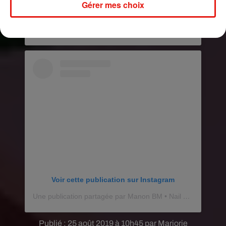
Gérer mes choix
�x� ⬼️⬼️
Une publication partagée par
�x&�xÈ Beauty Nails Style �x&�xÈ
Voir cette publication sur Instagram
Une publication partagée par Manon BM • Nail Designer (@manonbm_naildesigner)
Publié : 25 août 2019 à 10h45 par Marjorie