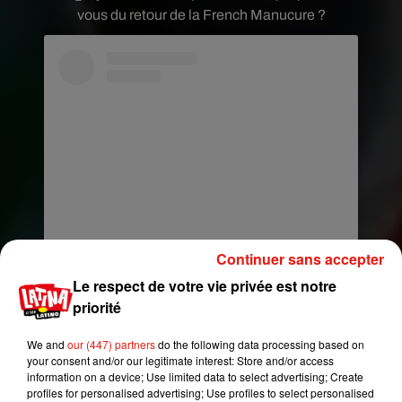
vous du retour de la French Manucure ?
Continuer sans accepter
Voir cette publication sur Instagram
Le respect de votre vie privée est notre
Une publication partagée par Ariane Onglerie (@arianeonglerie)
priorité
We and
our (447) partners
do the following data processing based on
your consent and/or our legitimate interest: Store and/or access
information on a device; Use limited data to select advertising; Create
profiles for personalised advertising; Use profiles to select personalised