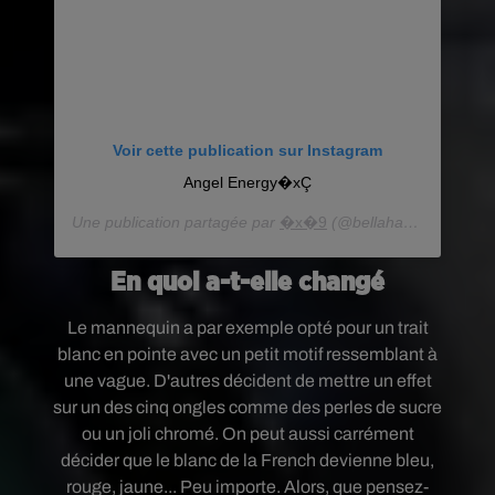
Voir cette publication sur Instagram
Angel Energy�xÇ
Une publication partagée par
�x�9
(@bellahadid) le
31 Jui
En quoi a-t-elle changé
Le mannequin a par exemple opté pour un trait
blanc en pointe avec un petit motif ressemblant à
une vague. D'autres décident de mettre un effet
sur un des cinq ongles comme des perles de sucre
ou un joli chromé. On peut aussi carrément
décider que le blanc de la French devienne bleu,
rouge, jaune... Peu importe. Alors, que pensez-