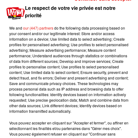
Si aucune information concernant la date de
Le respect de votre vie privée est notre
sortie n’a été communiquée à ce jour par les
priorité
producteurs,
l'acteur Bob Odenkirk vient de
confier
au média américain
The Hollywood
We and
our (447) partners
do the following data processing based on
Reporter
que le film était achevé.
"Je ne sais pas
your consent and/or our legitimate interest: Store and/or access
ce que les gens savent ou ne savent pas. J'ai du
information on a device; Use limited data to select advertising; Create
profiles for personalised advertising; Use profiles to select personalised
mal à croire que vous ne sachiez pas que le film a
advertising; Measure advertising performance; Measure content
déjà été tourné... Oui, c'est déjà fait ! Mais
performance; Understand audiences through statistics or combinations
comment est-ce que ça peut rester un secret ? Ça
of data from different sources; Develop and improve services; Create
profiles to personalise content; Use profiles to select personalised
me dépasse, mais c'est le cas.
Ils ont fait un travail
content; Use limited data to select content; Ensure security, prevent and
incroyable pour réussir à garder ce secret"
, a-t-il
detect fraud, and fix errors; Deliver and present advertising and content;
révélé. Espérons pour les fans que la diffusion se
Save and communicate privacy choices. These technologies may
process personal data such as IP address and browsing data to offer
fasse avant la fin de l'année !
following functionalities: Identify devices based on information actively
requested; Use precise geolocation data; Match and combine data from
Publié : 23 août 2019 à 16h30 par A.L.
other data sources; Link different devices; Identify devices based on
Mundo Latino
information transmitted automatically.
Vous pouvez accepter en cliquant sur "Accepter et fermer", ou affiner en
sélectionnant les finalités et/ou partenaires dans "Gérer mes choix".
Guatemala : l'éruption du volcan
Vous pouvez également refuser en cliquant sur "Continuer sans
de Fuego est terminée