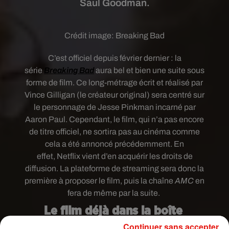
Saul Goodman.
Crédit image:
Breaking Bad
C’est officiel depuis février dernier :
la
série
Breaking
Bad
aura bel et bien une suite sous
forme de film.
Ce long-métrage écrit et réalisé par
Vince
Gilligan
(le créateur original)
sera centré sur
le personnage de Jesse
Pinkman
incarné par
Aaron Paul.
Cependant, le film, qui n’a pas encore
de titre officiel, ne sortira pas au cinéma comme
cela a été annoncé précédemment.
En
effet,
Netflix
vient d’en acquérir les droits de
diffusion.
La plateforme de streaming sera donc la
première à proposer le film, puis la chaîne
AMC
en
fera de même par la suite.
Le film déjà dans la boîte
Continuer sans accepter