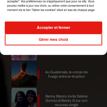
accepter". Vos préférences ne s'appliqueront que pour ce site. Vous
pouvez mettre à jour vos choix, ou retirer votre consentement à tout
moment via le lien "Gérer les cookies" situé en bas de chaque page.
Le fourmilier géant fait son retour
en Argentine, et en pleine...
Accepter et fermer
Gérer mes choix
Karol G dévoile la tracklist de
son nouvel album… avec des
invités...
Au Guatemala, le volcan de
Fuego entre en éruption
Benny Blanco invite Selena
Gomez et Becky G sur son
nouveau single