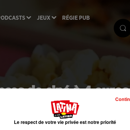
PODCASTS
JEUX
RÉGIE PUB
nces de ciné à 4 euros
Contin
 les UGC
Le respect de votre vie privée est notre priorité
ns les complexes UGC. Vous allez pouvoir découvri