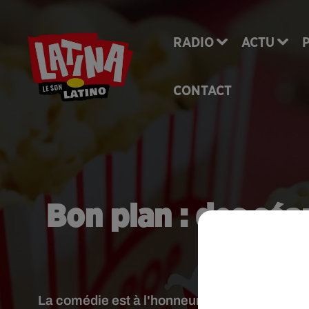
RADIO
ACTU
CONTACT
Bon plan : des séa
dans
La comédie est à l'honneur en ce moment da