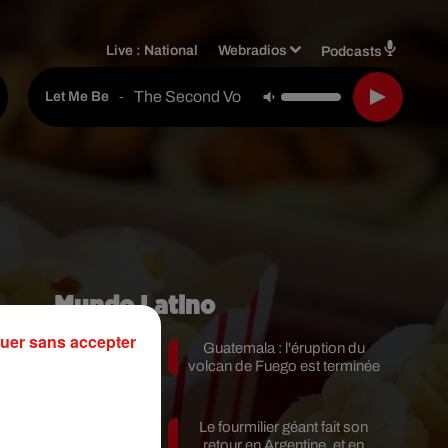
Live :
National
Webradios
Podcasts
The Second Voice
-
Let Me Be
Mundo Latino
uer sans accepter
Guatemala : l'éruption du
volcan de Fuego est terminée
Le fourmilier géant fait son
r
retour en Argentine, et en