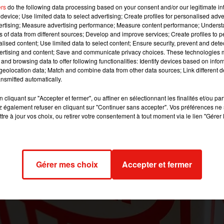
jusqu'au 11 septembre. Au programme : des avant-
ers
do the following data processing based on your consent and/or our legitimate int
device; Use limited data to select advertising; Create profiles for personalised adver
et les meilleures comédies de l'année.
vertising; Measure advertising performance; Measure content performance; Unders
ns of data from different sources; Develop and improve services; Create profiles to 
alised content; Use limited data to select content; Ensure security, prevent and detect
 image:
pixabay
ertising and content; Save and communicate privacy choices. These technologies
and browsing data to offer following functionalities: Identify devices based on infor
eolocation data; Match and combine data from other data sources; Link different de
aitent vous faire rire en cette rentrée en organisant une semai
nsmitted automatically.
vrir des grands classiques, des avant-premières et les meilleur
 ! Comptez 4 euros pour une séance classique et 6 euros pour un
cliquant sur "Accepter et fermer", ou affiner en sélectionnant les finalités et/ou pa
nt-première.
 également refuser en cliquant sur "Continuer sans accepter". Vos préférences ne 
tre à jour vos choix, ou retirer votre consentement à tout moment via le lien "Gérer 
ieu Sapin,
I Feel Good
de Benoit Delépine et Gustave Kervern,
s Lellouche. Vous allez pouvoir mater également
Les Tuche 3
,
La
oi, Le Fabuleux destin d’Amélie Poulain
. Pour plus d’info sur la
Gérer mes choix
Accepter et fermer
endez-vous sur
le site UGC
.
2018 à 7h38 par Clément Gwizdz