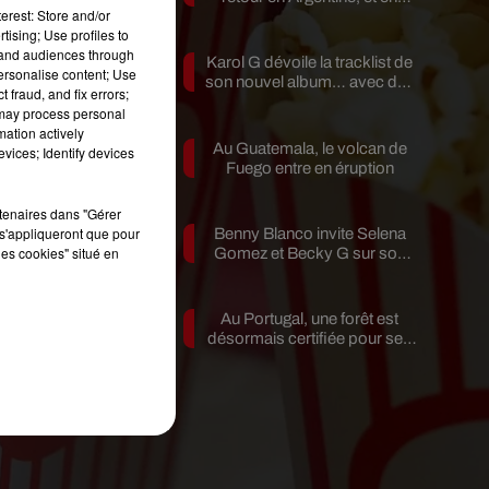
erest: Store and/or
pleine...
tising; Use profiles to
tand audiences through
Karol G dévoile la tracklist de
personalise content; Use
son nouvel album… avec des
 fraud, and fix errors;
invités...
 may process personal
mation actively
Au Guatemala, le volcan de
vices; Identify devices
ne
Fuego entre en éruption
es
e
rtenaires dans "Gérer
s'appliqueront que pour
Benny Blanco invite Selena
les cookies" situé en
Gomez et Becky G sur son
nouveau single
Le
Au Portugal, une forêt est
désormais certifiée pour ses
bienfaits...