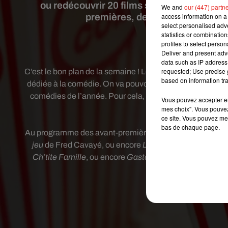
ou redécouvrir 20 films sans vous ruiner 
We and
our (447) partn
access information on a 
premières, des comédies cultes 
select personalised ad
statistics or combinatio
profiles to select person
Crédit
Deliver and present adv
data such as IP address 
requested; Use precise g
C’est le bon plan de la semaine ! Les complexes UGC souh
based on information tra
dédiée à la comédie. On va pouvoir découvrir ou redécou
comédies de l’année. Pour cela, on ne va pas se ruiner
Vous pouvez accepter en 
ava
mes choix". Vous pouvez
ce site. Vous pouvez met
bas de chaque page.
Au programme des avant-premières:
Le Poulain
de Math
jeu
de Fred Cavayé, ou encore
Le Grand Bain
de Gille
Ch’tite Famille
, ou encore
Gaston Lagaffe, Embrasse-M
programmation, r
Publié : 6 septembre 