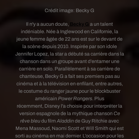
Crédit image:
Becky G
Il n'y a aucun doute,
Becky G
a un talent
indéniable. N
ée à Inglewood en Californie, la
jeune femme âgée de 22 ans est sur le devant de
la scène depuis 2010. Inspirée par son idole
Jennifer Lopez, la star a débuté sa carrière dans la
chanson dans un groupe avant d’entamer une
carrière en solo.
Parallèlement à sa carrière de
chanteuse, Becky G a fait ses premiers pas au
cinéma et à la télévision en enfilant, entre autres,
le costume du ranger jaune pour le blockbuster
américain
Power Rangers
. Plus
récemment, Disney l'a choisie pour interpréter la
version espagnole de la mythique chanson
Ce
rêve bleu
du film
Aladdin
de Guy Ritchie avec
Mena Massoud, Naomi Scott et Will Smith qui est
sorti au cinéma en mai dernier. L’occasion pour les