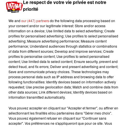
accordée à
National Geographic
dans laquelle
Le respect de votre vie privée est notre
elle raconte son expérience de sans-abri
.
D
es
priorité
déclarations qui en ont choqué plus d'un...
"Mon
We and
our (447) partners
do the following data processing based on
expérience la plus ressemblante de celles des
your consent and/or our legitimate interest: Store and/or access
personnes vivant dans la pauvreté est qu’à un
information on a device; Use limited data to select advertising; Create
moment de ma vie, nous n’avions pas de maison"
,
profiles for personalised advertising; Use profiles to select personalised
advertising; Measure advertising performance; Measure content
a commencé l’artiste.
"Je n'avais pas réalisé
performance; Understand audiences through statistics or combinations
jusqu'à ce que je sache que j'allais m'inscrire dans
of data from different sources; Develop and improve services; Create
une école et que mes parents devaient remplir les
profiles to personalise content; Use profiles to select personalised
content; Use limited data to select content; Ensure security, prevent and
papiers. Au moment où j'ai dû indiquer mon
detect fraud, and fix errors; Deliver and present advertising and content;
adresse, j'ai compris que nous n'en avions
Save and communicate privacy choices. These technologies may
aucune"
, a déclaré Becky G.
"Je me souviens
process personal data such as IP address and browsing data to offer
following functionalities: Identify devices based on information actively
avoir vu ma mère pleurer parce que la réalité la
requested; Use precise geolocation data; Match and combine data from
frappait. Nous n'avions rien"
, poursuit-elle.
other data sources; Link different devices; Identify devices based on
information transmitted automatically.
Vous pouvez accepter en cliquant sur "Accepter et fermer", ou affiner en
sélectionnant les finalités et/ou partenaires dans "Gérer mes choix".
Vous pouvez également refuser en cliquant sur "Continuer sans
accepter". Vos préférences ne s'appliqueront que pour ce site. Vous