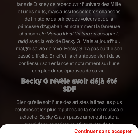
fans de Disney de redécouvrir l’univers des Mille
et unes nuits, mais aussi les célèbres chansons
de l’histoire du prince des voleurs et de la
princesse d’Agrabah, et notamment la fameuse
chanson
Un Mundo Ideal (le titre en espagnol,
nldr)
avec la voix de Becky G. Mais aujourd'hui,
malgré sa vie de rêve, Becky G n'a pas oublié son
passé difficile. En effet, la chanteuse vient de se
confier sur son enfance et notamment sur l'une
des plus dures épreuves de sa vie.
Becky G révèle avoir déjà été
SDF
Bien qu’elle soit l’une des artistes latines les plus
célèbres et les plus réputées de la scène musicale
actuelle, Becky G a un passé amer qui restera
gravé dans sa mémoire.
L'interprète de
La
Continuer sans accepter
Respuesta
s'est dévoilée dans une interview