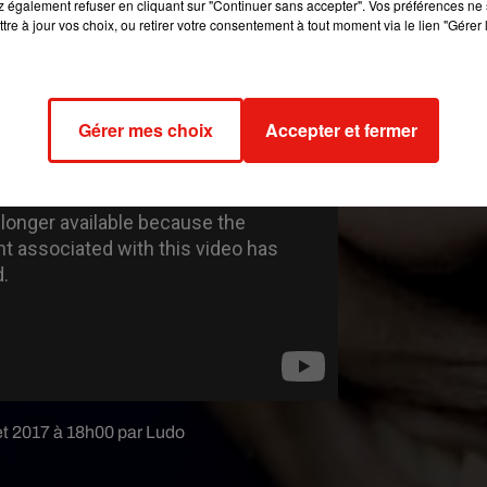
 également refuser en cliquant sur "Continuer sans accepter". Vos préférences ne 
e Bebo Valdés, cette légende musicale bien vivante dans le cœur 
tre à jour vos choix, ou retirer votre consentement à tout moment via le lien "Gérer 
eux de musique cubaine.
Gérer mes choix
Accepter et fermer
llet 2017 à 18h00 par Ludo