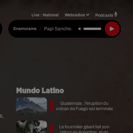
Live :
National
Webradios
Podcasts
Papi Sanchez
-
Enamorame
Mundo Latino
Guatemala : l'éruption du
volcan de Fuego est terminée
e,
Le fourmilier géant fait son
retour en Argentine, et en