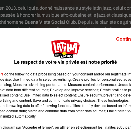
 2013, celui qui a donné naissance au style latin jazz, celui do
e passée à honorer la musique afro-cubaine et le jazz et classiqu
du phénomène
Buena Vista Social Club
. Depuis, le pianiste de gén
: Grammy Awards, concerts, album avec le chanteur de flamenco
Cigala
.
Contin
 le pianiste,
Samuel Charters
a retracé la vie d'une personnalit
ouve aujourd'hui au Panthéon des grands musiciens cubains, so
le dernier. Son parcours, tant personnel que musical, se confon
Le respect de votre vie privée est notre priorité
uts politiques qui ont agité son île l'ont même conduit au final à
ers
do the following data processing based on your consent and/or our legitimate int
e de sa ville natale,
Quivicàn
, au sud de la capitale. La Havane 
device; Use limited data to select advertising; Create profiles for personalised adver
tégrer l'orchestre du mythique
Tropicana
, un incontournable de l
vertising; Measure advertising performance; Measure content performance; Unders
a révolution cubaine, Bebo Valdés a tout connu, tout traversé, avec 
ns of data from different sources; Develop and improve services; Create profiles to 
alised content; Use limited data to select content; Ensure security, prevent and detect
lle et une élégance rare.
ertising and content; Save and communicate privacy choices. These technologies
 son heureusement un témoignage précieux de qui pouvait être ce
and browsing data to offer following functionalities: Identify devices based on infor
eolocation data; Match and combine data from other data sources; Link different de
s un très beau film d’animation intitulé
« Chico et Rita »
dont la
nsmitted automatically.
 artiste qui a aussi participé au tournage du film, ça a été étai
ue déjà âgé de 93 ans, il le vivait comme un retour en enfance. 
cliquant sur "Accepter et fermer", ou affiner en sélectionnant les finalités et/ou pa