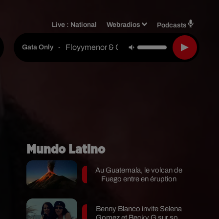
Live :
National
Webradios
Podcasts
Floyymenor & Cris Mj
-
Gata Only
Mundo Latino
Au Guatemala, le volcan de
Fuego entre en éruption
Benny Blanco invite Selena
Gomez et Becky G sur son