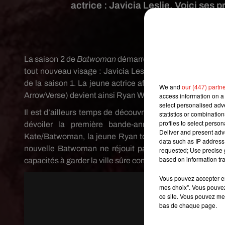
actrice : Javicia Leslie. Voici ses
Crédit image
La saison 2 de
Batwoman
démarre le 17 janvier 2021 aux
tout nouveau visage : Javicia Leslie, recrutée pour rem
de la saison 1. La jeune actrice afro-américaine de 33 a
We and
our (447) partn
ArrowVerse) devient ainsi Ryan Wilder, la nouvelle héroï
access information on a 
select personalised ad
Il est d’ailleurs temps de découvrir ses premiers pas
statistics or combinatio
profiles to select person
dévoiler la première bande-annonce de la saison 
Deliver and present adv
Kate/Batwoman, la jeune Ryan tombe sur le fameux costu
data such as IP address 
nouvelle Batwoman ne réjouit pas l’entourage de l’a
requested; Use precise g
based on information tra
capacités à garder la ville sûre comme Kate le faisait...
Vous pouvez accepter en 
mes choix". Vous pouvez
ce site. Vous pouvez met
bas de chaque page.