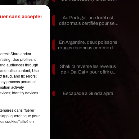
nouveau single
uer sans accepter
Au Portugal, une forêt est
désormais certifiée pour ses
bienfaits...
un
En Argentine, deux poissons
ue
rouges reconnus comme des
rs
êtres...
erest: Store and/or
tising; Use profiles to
tand audiences through
Shakira reverse les revenus
de
personalise content; Use
de « Dai Dai » pour offrir un
 fraud, and fix errors;
re
avenir...
 may process personal
te
mation actively
es
vices; Identify devices
Escapade à Guadalajara
rtenaires dans "Gérer
s'appliqueront que pour
les cookies" situé en