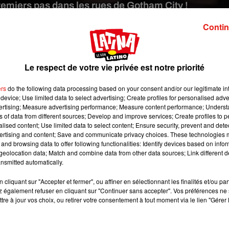
 premiers pas dans les rues de Gotham City !
Contin
:
The CW / Batwoman
 Etats-Unis. À cette occasion, les téléspectateurs découvriront 
Le respect de votre vie privée est notre priorité
placer Ruby Rose après l’annonce de son départ soudain à l’iss
ns (la première femme noire dans un rôle principal dans l’unive
ers
do the following data processing based on your consent and/or our legitimate int
ne de Gotham City, après la disparition de Kate Kane.
device; Use limited data to select advertising; Create profiles for personalised adver
vertising; Measure advertising performance; Measure content performance; Unders
 dans le costume de Batwoman puisque la chaîne The CW vient 
ns of data from different sources; Develop and improve services; Create profiles to 
alised content; Use limited data to select content; Ensure security, prevent and detect
(vidéo ci-dessous). Alors que la population pleure enco
ertising and content; Save and communicate privacy choices. These technologies
me et décide de se l’approprier. Bien sûr, l’apparition de cet
and browsing data to offer following functionalities: Identify devices based on infor
ncienne héroïne, et notamment Luke qui doute fortement de s
eolocation data; Match and combine data from other data sources; Link different de
nsmitted automatically.
cliquant sur "Accepter et fermer", ou affiner en sélectionnant les finalités et/ou pa
 également refuser en cliquant sur "Continuer sans accepter". Vos préférences ne 
tre à jour vos choix, ou retirer votre consentement à tout moment via le lien "Gérer 