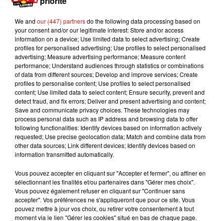
priorité
We and
our (447) partners
do the following data processing based on
your consent and/or our legitimate interest: Store and/or access
information on a device; Use limited data to select advertising; Create
profiles for personalised advertising; Use profiles to select personalised
advertising; Measure advertising performance; Measure content
performance; Understand audiences through statistics or combinations
of data from different sources; Develop and improve services; Create
profiles to personalise content; Use profiles to select personalised
content; Use limited data to select content; Ensure security, prevent and
detect fraud, and fix errors; Deliver and present advertising and content;
Save and communicate privacy choices. These technologies may
process personal data such as IP address and browsing data to offer
following functionalities: Identify devices based on information actively
requested; Use precise geolocation data; Match and combine data from
other data sources; Link different devices; Identify devices based on
Il n’en fallait pas plus pour séduire davantage le
information transmitted automatically.
public américain...
Et pour cause,
Bad
Bunny
vient
d’être nommé dans 5 catégories pour les
Vous pouvez accepter en cliquant sur "Accepter et fermer", ou affiner en
prochains
Latin
American
Music
Awards
(le 25
sélectionnant les finalités et/ou partenaires dans "Gérer mes choix".
Vous pouvez également refuser en cliquant sur "Continuer sans
octobre prochain sur
Telemundo
)
.
Il vient
accepter". Vos préférences ne s'appliqueront que pour ce site. Vous
également de confirmer son futur album en
pouvez mettre à jour vos choix, ou retirer votre consentement à tout
commun avec son ami J
Balvin
.
Lors d’un
moment via le lien "Gérer les cookies" situé en bas de chaque page.