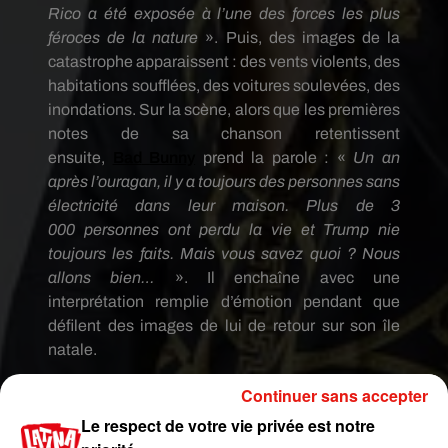
Rico a été exposée à l’une des forces les plus
féroces de la nature
».
Puis, des images de la
catastrophe apparaissent :
des vents violents, des
habitations soufflées, des voitures soulevées, des
inondations.
Sur la scène, alors que les premières
notes de sa chanson retentissent
ensuite,
Bad
Bunny
prend la parole :
«
Un an
après l’ouragan, il y a toujours des personnes sans
électricité dans leur maison.
Plus de 3
000 personnes ont perdu la vie et
Trump
nie
toujours les faits.
Mais vous savez quoi ?
Nous
allons bien…
».
Il enchaîne avec une
interprétation remplie d’émotion
pendant que
défilent
des images de lui de retour sur son île
natale.
Continuer sans accepter
Le respect de votre vie privée est notre