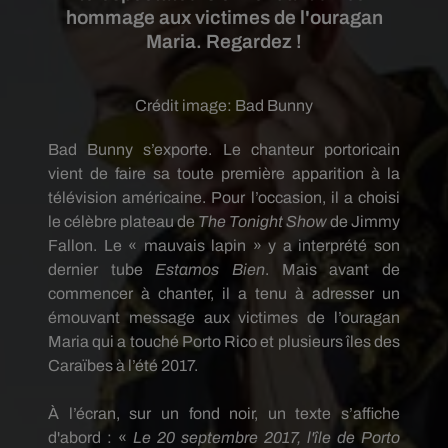
hommage aux victimes de l'ouragan
Maria. Regardez !
Crédit image:
Bad Bunny
Bad
Bunny
s’exporte.
Le chanteur portoricain
vient de faire sa toute première apparition à la
télévision américaine.
Pour l’occasion, il a choisi
le célèbre plateau de
The
Tonight
Show
de Jimmy
Fallon.
Le « mauvais lapin » y a interprété son
dernier tube
Estamos
Bien
.
Mais avant de
commencer à chanter, il a tenu à adresser un
émouvant message aux victimes de l’ouragan
Maria qui a touché Porto Rico et plusieurs îles des
Caraïbes à l’été 2017.
À l’écran, sur un fond noir, un texte s’affiche
d'abord :
«
Le 20 septembre 2017, l'île de Porto