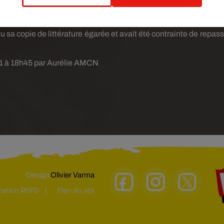
e rappelle
France 3 Auvergne-Rhône-Alpes
. En effet, en 2018, 
er des copies, en 2013, un enseignant avait perdu son sac avec d
vu sa copie de littérature égarée et avait été contrainte de repas
021 à 18h45 par Aurélie AMCN
Design
Olivier Varma
rmation RGPD
Plan du site