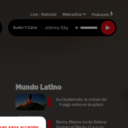
Live :
National
Webradios
Podcasts
Johnny Sky
-
Sudor Y Calor
Mundo Latino
Au Guatemala, le volcan de
Fuego entre en éruption
Benny Blanco invite Selena
uer sans accepter
Gomez et Becky G sur son