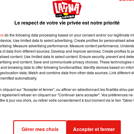
velle épreuve est programmée. Récit.
Le respect de votre vie privée est notre priorité
 image:
Pixabay
ers
do the following data processing based on your consent and/or our legitimate int
acheliers de trois lycées professionnels est obligée de repass
device; Use limited data to select advertising; Create profiles for personalised adver
es ont été égarées le 8 juin dernier, alors même qu’elles étaie
vertising; Measure advertising performance; Measure content performance; Unders
 Var
. Selon le quotidien
La Dépêche
, ce n’est toutefois que le je
ns of data from different sources; Develop and improve services; Create profiles to 
alised content; Use limited data to select content; Ensure security, prevent and detect
 lycéens et leurs parents ont été informés de la nouvelle.
ertising and content; Save and communicate privacy choices. These technologies
and browsing data to offer following functionalities: Identify devices based on infor
N « SUJET DE SECOURS »
eolocation data; Match and combine data from other data sources; Link different de
nsmitted automatically.
nc se replonger dans leurs révisions, au plus vite et dans un dél
cliquant sur "Accepter et fermer", ou affiner en sélectionnant les finalités et/ou pa
ur le mardi 29 juin
avec un « sujet de secours ». Soit, la mê
 également refuser en cliquant sur "Continuer sans accepter". Vos préférences ne 
e de travail pour les élèves qui n’ont pas obtenu la moyenne !
tre à jour vos choix, ou retirer votre consentement à tout moment via le lien "Gérer 
andis que les élèves et les parents espèrent désormais pl
 IMPOSSIBLE
Gérer mes choix
Accepter et fermer