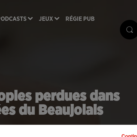
PODCASTS
JEUX
RÉGIE PUB
copies perdues dans
ées du Beaujolais
e lycéens. Les copies du Bac ont disparu dans la
Contin