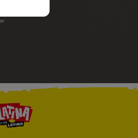
un
es
ser