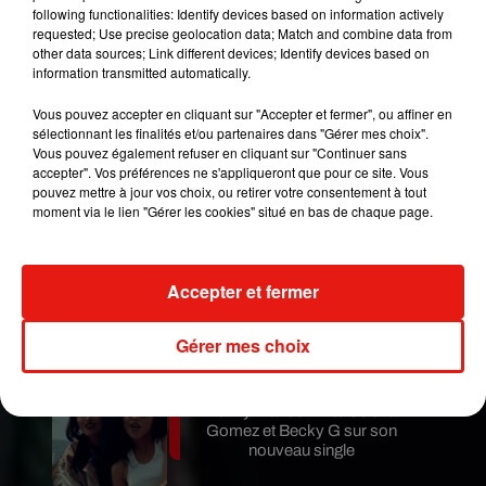
de la musique. Concernant Ed, il a confié :
"il a
following functionalities: Identify devices based on information actively
requested; Use precise geolocation data; Match and combine data from
beaucoup de kilomètres d'avances
" avant
other data sources; Link different devices; Identify devices based on
d'ajouter : "
et nous connaissons Rita Ora et
information transmitted automatically.
Ariana - elles vont avoir un bel avenir. Je suis un
Vous pouvez accepter en cliquant sur "Accepter et fermer", ou affiner en
fan de chanteuses
." Un sacré compliment qui
sélectionnant les finalités et/ou partenaires dans "Gérer mes choix".
devrait faire chaud au coeur aux trois artistes
Vous pouvez également refuser en cliquant sur "Continuer sans
concernés.
accepter". Vos préférences ne s'appliqueront que pour ce site. Vous
pouvez mettre à jour vos choix, ou retirer votre consentement à tout
Publié : 5 juillet 2017 à 16h00 par Ludo
moment via le lien "Gérer les cookies" situé en bas de chaque page.
Mundo Latino
Accepter et fermer
Au Guatemala, le volcan de
Fuego entre en éruption
Gérer mes choix
Benny Blanco invite Selena
Gomez et Becky G sur son
nouveau single