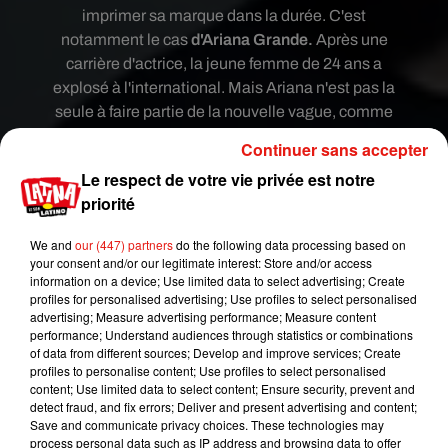
imprimer sa marque dans la durée. C'est
notamment le cas
d'Ariana Grande.
Après une
carrière d'actrice, la jeune femme de 24 ans a
explosé à l'international. Mais Ariana n'est pas la
seule à faire partie de la nouvelle vague, comme
le souligne un chanteur mythique.
Ah bon mais
Continuer sans accepter
qui donc ?
Le respect de votre vie privée est notre
On a assez patienté quand même, donnez-nous
priorité
son nom bon sang ! Ça va, ça va , ne vous énervez
pas, on parle de
Barry Gibb du groupe les Bee
We and
our (447) partners
do the following data processing based on
your consent and/or our legitimate interest: Store and/or access
Gees
. On vous a perdu ? Demandez à vos
information on a device; Use limited data to select advertising; Create
parents ils connaissent forcément. Interrogée
profiles for personalised advertising; Use profiles to select personalised
récemment, cette légende de la chanson
advertising; Measure advertising performance; Measure content
performance; Understand audiences through statistics or combinations
britannique a fait l'éloge de trois superstars. Alors
of data from different sources; Develop and improve services; Create
que lui-même a vendu plus de
220 millions de
profiles to personalise content; Use profiles to select personalised
disques
durant sa carrière avec son groupe, il a
content; Use limited data to select content; Ensure security, prevent and
detect fraud, and fix errors; Deliver and present advertising and content;
déclaré qu'il voyait
Ariana Grande, Rita Ora et Ed
Save and communicate privacy choices. These technologies may
Sheeran
comme de potentielles futures légendes
process personal data such as IP address and browsing data to offer