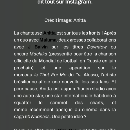
dit tout sur Instagram.
Crédit image:
Anitta
La chanteuse
Anitta
est sur tous les fronts !
Après
un duo avec
Maluma
, deux grosses collaborations
avec
J
Balvin
sur les titres
Downtow
ou
encore
Machika
(pressentie pour être la chanson
officielle du Mondial de football en Russie en juin
prochain)
et une apparition sur le
morceau
Is
That
For Me
du DJ
Alesso
, l’artiste
brésilienne affole une nouvelle fois ses fans.
Et
pour cause,
Anitta
est aujourd’hui en studio avec
une autre star, une star internationale habituée à
squatter le sommet des
charts, et
même
récemment aperçue au cinéma dans la
saga
50 Nuances
.
Une petite idée ?