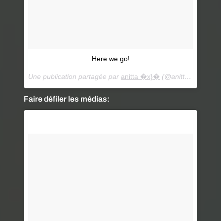
Here we go!
Une publication partagée par
anitta �x}�
(@anitta) le
23 Fév
Faire défiler les médias: