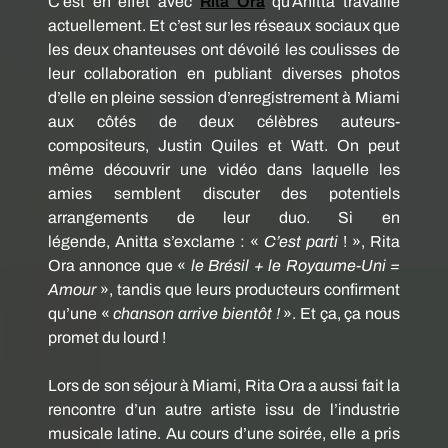
C’est en effet avec
Rita Ora
qu’
Anitta
travaille
actuellement.
Et c’est sur les réseaux sociaux que
les deux chanteuses ont dévoilé les coulisses de
leur collaboration en publiant diverses photos
d’elle en pleine session d’enregistrement à Miami
aux côtés de deux célèbres auteurs-
compositeurs, Justin
Quiles
et Watt.
On peut
même découvrir une vidéo dans laquelle les
amies semblent discuter des potentiels
arrangements de leur duo.
Si en
légende,
Anitta
s’exclame :
«
C’est parti
! », Rita
Ora annonce que «
le Brésil + le Royaume-Uni =
Amour
», tandis que leurs producteurs confirment
qu’une «
chanson arrive bientôt !
».
Et ça, ça nous
promet du lourd !
Lors de son séjour à Miami, Rita Ora a aussi fait la
rencontre d’un autre artiste issu de l’industrie
musicale latine.
Au cours d’une soirée, elle a pris