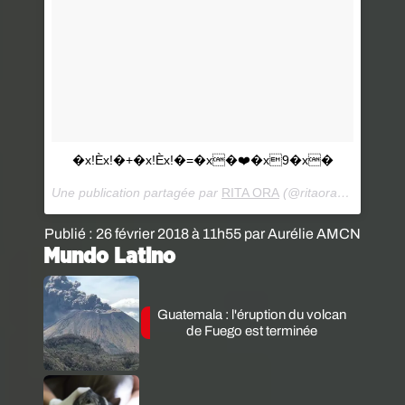
�x!Èx!�+�x!Èx!�=�x�‍❤️‍�x9‍�x�
Une publication partagée par
RITA ORA
(@ritaora) le
23 Févr
Publié : 26 février 2018 à 11h55 par Aurélie AMCN
Mundo Latino
Guatemala : l'éruption du volcan
de Fuego est terminée