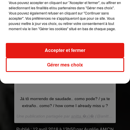
Vous pouvez accepter en cliquant sur "Accepter et fermer", ou affiner en
sélectionnant les finalités et/ou partenaires dans "Gérer mes choix".
Vous pouvez également refuser en cliquant sur "Continuer sans
accepter". Vos préférences ne s'appliqueront que pour ce site. Vous
pouvez mettre à jour vos choix, ou retirer votre consentement à tout
moment via le lien "Gérer les cookies" situé en bas de chaque page.
Accepter et fermer
Gérer mes choix
Já tô morrendo de saudade.. como pode? / ya te
extraño.. como? / how come I already miss u ?
Une publication partagée par
anitta �x}�
(@anitta) le
11 Avr
Publié : 12 avril 2018 à 13h50 par Aurélie AMCN