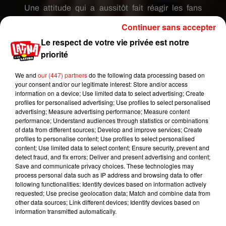
Une attitude qui a aussitôt fait réagir les fans
d’
Anitta
.
Ces deniers ont pris sa défense en
Continuer sans accepter
dénonçant l’attitude provocatrice et grossière du
Le respect de votre vie privée est notre
journaliste.
«
Merci
Anitta
.
Il était temps que
priorité
quelqu’un remette à sa place ce journaliste
calomniateur le plus haineux de tout internet !
»,
la
We and
our (447) partners
do the following data processing based on
félicite un de ses admirateurs dans les réactions
your consent and/or our legitimate interest: Store and/or access
de la publication.
Pour rappel, depuis environ cinq
information on a device; Use limited data to select advertising; Create
profiles for personalised advertising; Use profiles to select personalised
mois,
Anitta
est mariée à
Thiago
Magalhaes
, un
advertising; Measure advertising performance; Measure content
homme d’affaires brésilien.
Les jeunes mariés
performance; Understand audiences through statistics or combinations
affichent régulièrement leur bonheur sur les
of data from different sources; Develop and improve services; Create
profiles to personalise content; Use profiles to select personalised
réseaux sociaux
(voir photos ci-dessous)
.
content; Use limited data to select content; Ensure security, prevent and
detect fraud, and fix errors; Deliver and present advertising and content;
Save and communicate privacy choices. These technologies may
process personal data such as IP address and browsing data to offer
following functionalities: Identify devices based on information actively
requested; Use precise geolocation data; Match and combine data from
other data sources; Link different devices; Identify devices based on
information transmitted automatically.