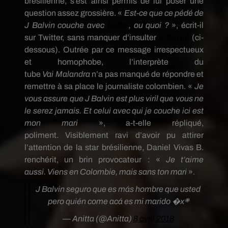
brésilienne, s’est ainsi permis de lui poser une
question assez grossière.
«
Est-ce que ce pédé de
J
Balvin
couche avec
Anitta
, ou quoi ?
»,
écrit-il
sur Twitter, sans manquer d’insulter
J
Balvin
(ci-
dessous)
.
Outrée par ce message irrespectueux
et homophobe, l’interprète du
tube
Vai
Malandra
n’a pas manqué de répondre et
remettre à sa place le journaliste colombien.
«
Je
vous assure que J
Balvin
est plus viril que vous ne
le serez jamais.
Et celui avec qui je couche ici est
mon mari
», a-t-elle répliqué,
poliment.
Visiblement ravi d’avoir pu attirer
l’attention de la star brésilienne, Daniel Vivas B.
renchérit, un brin provocateur :
«
Je t’aime
aussi.
Viens en Colombie, mais sans ton mari
».
J Balvin seguro que es más hombre que usted
pero quién come acá es mi marido �x܍
— Anitta (@Anitta)
8 avril 2018