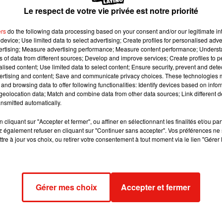
contenus
Le respect de votre vie privée est notre priorité
ers
do the following data processing based on your consent and/or our legitimate int
device; Use limited data to select advertising; Create profiles for personalised adver
ulement du catalogue actuel
(films, séries, jeux, documentaires
vertising; Measure advertising performance; Measure content performance; Unders
ctions liées aux droits sur certains titres"
, annonce Netflix,
ns of data from different sources; Develop and improve services; Create profiles to 
séries phares seront évidemment disponibles. Par ailleurs, si la
alised content; Use limited data to select content; Ensure security, prevent and detect
ertising and content; Save and communicate privacy choices. These technologies
éos jusqu’à 720p en HD (au lieu de 480p actuellement),
"
le
and browsing data to offer following functionalities: Identify devices based on infor
s compris
dans ce nouveau forfait.
eolocation data; Match and combine data from other data sources; Link different de
nsmitted automatically.
cliquant sur "Accepter et fermer", ou affiner en sélectionnant les finalités et/ou pa
e cookies que vous avez exprimé. Si vous souhaitez l'afficher,
 également refuser en cliquant sur "Continuer sans accepter". Vos préférences ne 
rd en cliquant sur le bouton ci-dessous.
tre à jour vos choix, ou retirer votre consentement à tout moment via le lien "Gérer 
cher l'élément
Gérer mes choix
Accepter et fermer
s consommateurs, avec une solide monétisation des annonces, v
c le temps de générer des revenus supplémentaires significatifs
e californien, lors d’une conférence de presse ce jeudi 13 octobr