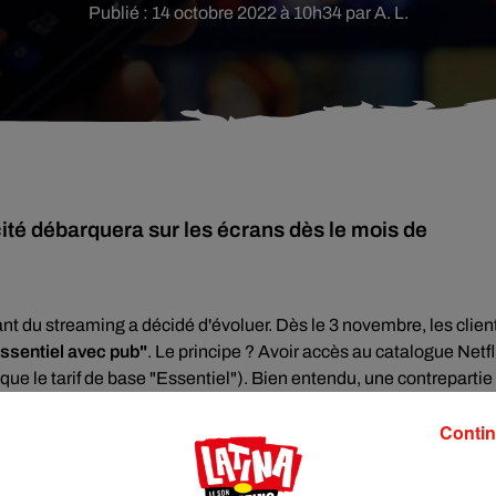
Publié : 14 octobre 2022 à 10h34 par A. L.
icité débarquera sur les écrans dès le mois de
nt du streaming a décidé d'évoluer. Dès le 3 novembre, les clien
ssentiel avec pub"
. Le principe ? Avoir accès au catalogue Netfl
 que le tarif de base "Essentiel"). Bien entendu, une contrepartie
ront accepter regarder environ 5 minutes de publicité par heure.
Contin
 au début et au milieu des programmes.