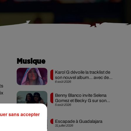
Musique
Karol G dévoile la tracklist de
son nouvel album… avec des
6 août 2026
invités...
ts
ix
Benny Blanco invite Selena
Gomez et Becky G sur son
5 août 2026
nouveau single
 En
uer sans accepter
Escapade à Guadalajara
31 juillet 2026