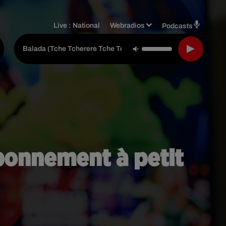
Live :
National
Webradios
Podcasts
Gusttavo Lima
-
Balada (tche Tcherere Tche Tche) (live)
abonnement à petit