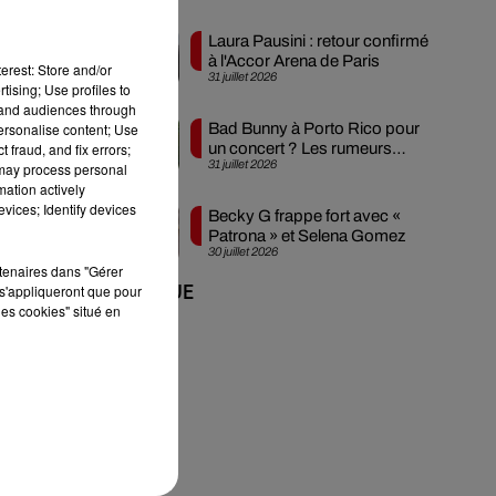
Laura Pausini : retour confirmé
à l'Accor Arena de Paris
erest: Store and/or
31 juillet 2026
tising; Use profiles to
).
tand audiences through
personalise content; Use
Bad Bunny à Porto Rico pour
 fraud, and fix errors;
un concert ? Les rumeurs
31 juillet 2026
 may process personal
s'intensifient
mation actively
vices; Identify devices
Becky G frappe fort avec «
Patrona » et Selena Gomez
30 juillet 2026
rtenaires dans "Gérer
s'appliqueront que pour
+ DE MUSIQUE
les cookies" situé en
a
"
,
e.