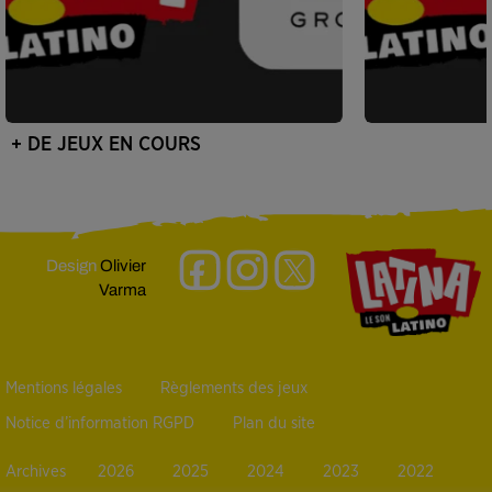
+ DE JEUX EN COURS
Design
Olivier
Varma
Mentions légales
Règlements des jeux
Notice d’information RGPD
Plan du site
Archives
2026
2025
2024
2023
2022