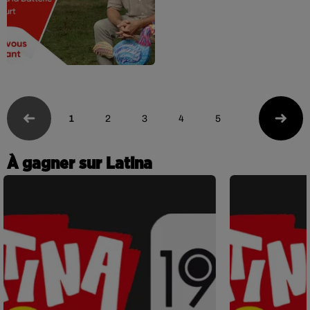
1
2
3
4
5
À gagner sur Latina