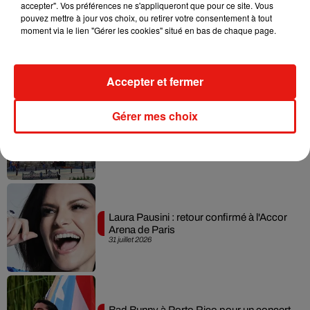
accepter". Vos préférences ne s'appliqueront que pour ce site. Vous
pouvez mettre à jour vos choix, ou retirer votre consentement à tout
moment via le lien "Gérer les cookies" situé en bas de chaque page.
Benny Blanco invite Selena Gomez et
Becky G sur son nouveau single
5 août 2026
Accepter et fermer
Gérer mes choix
Escapade à Guadalajara
31 juillet 2026
Laura Pausini : retour confirmé à l'Accor
Arena de Paris
31 juillet 2026
Bad Bunny à Porto Rico pour un concert