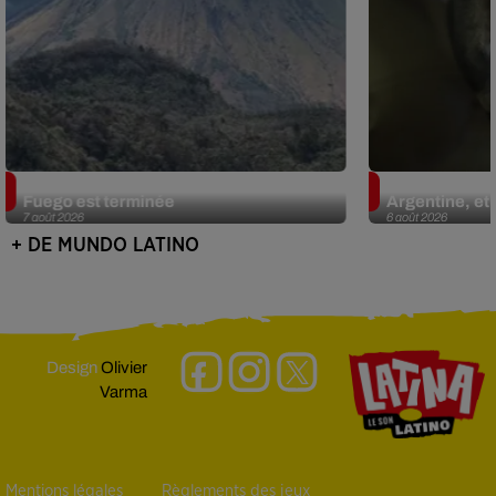
Guatemala : l'éruption du volcan de
Le fourmilier 
Fuego est terminée
Argentine, et 
7 août 2026
6 août 2026
+ DE MUNDO LATINO
Design
Olivier
Varma
Mentions légales
Règlements des jeux