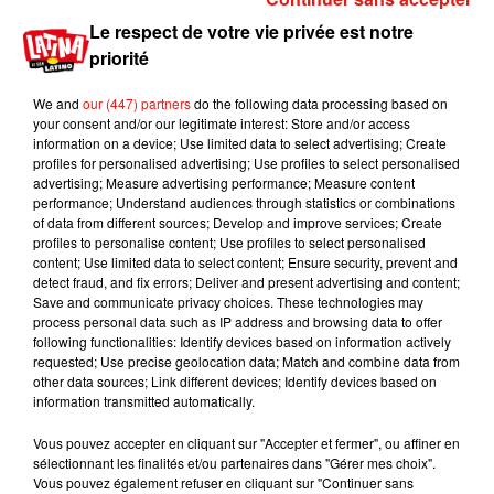
retirerait pas la plainte déposée contre lui.
"J'espère qu'il dira
Le respect de votre vie privée est notre
la vérité au tribunal"
, a-t-il ajouté.
priorité
Hanada avait auparavant affirmé que si l'homme avait
We and
our (447) partners
do the following data processing based on
dépensé l'argent en jeux d'argent, il trouverait cela
your consent and/or our legitimate interest: Store and/or access
"impardonnable".
information on a device; Use limited data to select advertising; Create
profiles for personalised advertising; Use profiles to select personalised
advertising; Measure advertising performance; Measure content
performance; Understand audiences through statistics or combinations
(Avec AFP)
of data from different sources; Develop and improve services; Create
profiles to personalise content; Use profiles to select personalised
content; Use limited data to select content; Ensure security, prevent and
detect fraud, and fix errors; Deliver and present advertising and content;
Save and communicate privacy choices. These technologies may
Musique
process personal data such as IP address and browsing data to offer
following functionalities: Identify devices based on information actively
requested; Use precise geolocation data; Match and combine data from
other data sources; Link different devices; Identify devices based on
Karol G dévoile la tracklist de son nouvel
information transmitted automatically.
album… avec des invités...
6 août 2026
Vous pouvez accepter en cliquant sur "Accepter et fermer", ou affiner en
sélectionnant les finalités et/ou partenaires dans "Gérer mes choix".
Vous pouvez également refuser en cliquant sur "Continuer sans