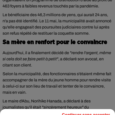
463 foyers à faibles revenus touchés par la pandémie.
Le bénéficiaire des 46,3 millions de yens, qui aurait 24 ans,
n'a pas été identifié. Le 11 mai, la municipalité avait annoncé
qu'elle engageait des poursuites judiciaires contre lui après
son refus répété de restituer la coquette somme.
Sa mère en renfort pour le convaincre
Aujourd'hui, il a finalement décidé de
"rendre l'argent, même
si cela doit se faire petit à petit"
, a déclaré son avocat, en
citant son client.
Selon la municipalité, des fonctionnaires s'étaient même fait
accompagner de la mère du jeune homme pour rendre visite
à celui-ci sur son lieu de travail et tenter de le convaincre,
mais en vain.
Le maire d'Abu, Norihiko Hanada, a déclaré à des
journalistes qu'il était
"sincèrement heureux"
du
changement d'attitude de l'intéressé, mais a précisé qu'il ne
Continuer sans accepter