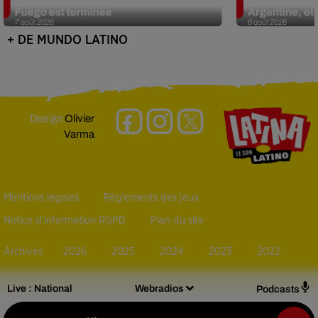
Fuego est terminée
Argentine, et 
7 août 2026
6 août 2026
+ DE MUNDO LATINO
Design
Olivier
Varma
Mentions légales
Règlements des jeux
Notice d’information RGPD
Plan du site
Archives
2026
2025
2024
2023
2022
Live :
National
Webradios
Podcasts