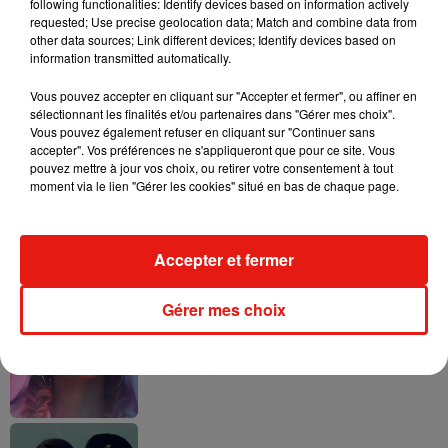
following functionalities: Identify devices based on information actively
requested; Use precise geolocation data; Match and combine data from
other data sources; Link different devices; Identify devices based on
Cet élément est masqué compte-tenu du refus du
information transmitted automatically.
dépôt de cookies que vous avez exprimé. Si vous
souhaitez l'afficher, merci de nous donner votre accord
Vous pouvez accepter en cliquant sur "Accepter et fermer", ou affiner en
sélectionnant les finalités et/ou partenaires dans "Gérer mes choix".
en cliquant sur le bouton ci-dessous.
Vous pouvez également refuser en cliquant sur "Continuer sans
accepter". Vos préférences ne s'appliqueront que pour ce site. Vous
Afficher l'élément
pouvez mettre à jour vos choix, ou retirer votre consentement à tout
moment via le lien "Gérer les cookies" situé en bas de chaque page.
Accepter et fermer
Musique
Gérer mes choix
Karol G dévoile la tracklist de son nouvel
album… avec des invités...
6 août 2026