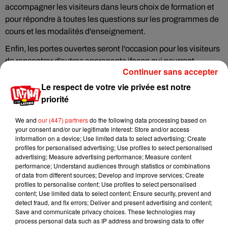
accompagner les visiteurs dans leurs choix de formation et
pour répondre à toutes les questions sur les programmes de
cours et les modalités d'enseignement.
Enfin, les portes ouvertes seront l'occasion pour les visiteurs
de rencontrer d'autres apprenants ifocop qui pourront
Continuer sans accepter
témoigner de leur expérience.
Le respect de votre vie privée est notre
priorité
We and
our (447) partners
do the following data processing based on
Détails pratiques
your consent and/or our legitimate interest: Store and/or access
information on a device; Use limited data to select advertising; Create
* Quand ? Mercredi 28 juin de 14h à 17h
profiles for personalised advertising; Use profiles to select personalised
advertising; Measure advertising performance; Measure content
* Où ? Tous les centres ifocop (Paris 11, Paris 13, Rungis,
performance; Understand audiences through statistics or combinations
Melun, Auxerre, Montigny-le Bretonneux, Cergy-Pontoise,
of data from different sources; Develop and improve services; Create
profiles to personalise content; Use profiles to select personalised
Villeneuve d’Ascq) et GCIF Bordeaux
content; Use limited data to select content; Ensure security, prevent and
* Avec quels documents ? Un seul, mais primordial : votre
detect fraud, and fix errors; Deliver and present advertising and content;
Save and communicate privacy choices. These technologies may
CV !
process personal data such as IP address and browsing data to offer