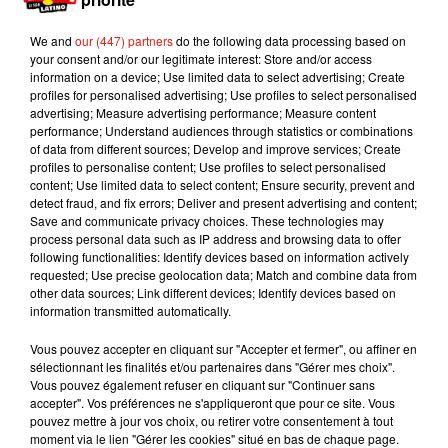
We and
our (447) partners
do the following data processing based on
your consent and/or our legitimate interest: Store and/or access
information on a device; Use limited data to select advertising; Create
profiles for personalised advertising; Use profiles to select personalised
advertising; Measure advertising performance; Measure content
performance; Understand audiences through statistics or combinations
of data from different sources; Develop and improve services; Create
profiles to personalise content; Use profiles to select personalised
content; Use limited data to select content; Ensure security, prevent and
detect fraud, and fix errors; Deliver and present advertising and content;
Save and communicate privacy choices. These technologies may
process personal data such as IP address and browsing data to offer
Voir cette publication sur Instagram
following functionalities: Identify devices based on information actively
requested; Use precise geolocation data; Match and combine data from
other data sources; Link different devices; Identify devices based on
information transmitted automatically.
Vous pouvez accepter en cliquant sur "Accepter et fermer", ou affiner en
sélectionnant les finalités et/ou partenaires dans "Gérer mes choix".
Vous pouvez également refuser en cliquant sur "Continuer sans
accepter". Vos préférences ne s'appliqueront que pour ce site. Vous
pouvez mettre à jour vos choix, ou retirer votre consentement à tout
moment via le lien "Gérer les cookies" situé en bas de chaque page.