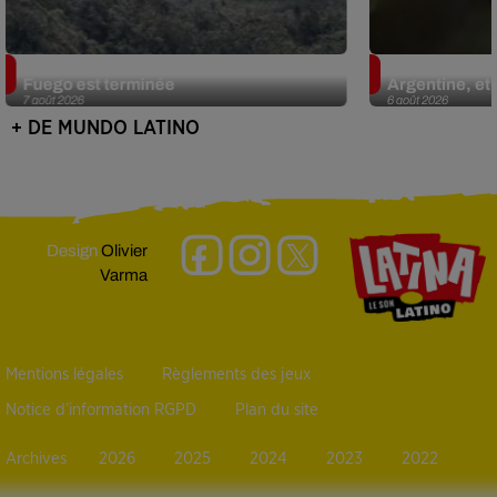
Guatemala : l'éruption du volcan de
Le fourmilier 
Fuego est terminée
Argentine, et 
7 août 2026
6 août 2026
+ DE MUNDO LATINO
Design
Olivier
Varma
Mentions légales
Règlements des jeux
Notice d’information RGPD
Plan du site
Archives
2026
2025
2024
2023
2022