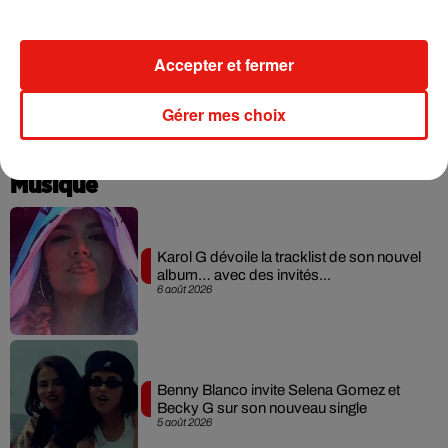
Accepter et fermer
Une publication partagée par Jackie Gansky (@jackiegansky)
Gérer mes choix
Musique
Karol G dévoile la tracklist de son nouvel
album… avec des invités...
6 août 2026
Benny Blanco invite Selena Gomez et
Becky G sur son nouveau single
5 août 2026