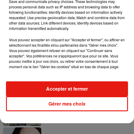
Musique
Save and communicate privacy choices. These technologies may
process personal data such as IP address and browsing data to offer
following functionalities: Identify devices based on information actively
requested; Use precise geolocation data; Match and combine data from
Karol G dévoile la tracklist de son nouvel
other data sources; Link different devices; Identify devices based on
album… avec des invités...
information transmitted automatically.
6 août 2026
Vous pouvez accepter en cliquant sur "Accepter et fermer", ou affiner en
sélectionnant les finalités et/ou partenaires dans "Gérer mes choix".
Vous pouvez également refuser en cliquant sur "Continuer sans
accepter". Vos préférences ne s'appliqueront que pour ce site. Vous
pouvez mettre à jour vos choix, ou retirer votre consentement à tout
Benny Blanco invite Selena Gomez et
moment via le lien "Gérer les cookies" situé en bas de chaque page.
Becky G sur son nouveau single
5 août 2026
Accepter et fermer
Gérer mes choix
Escapade à Guadalajara
31 juillet 2026