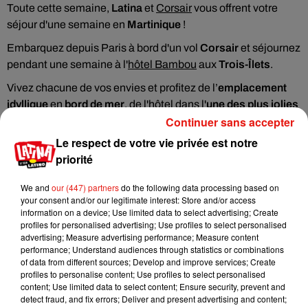
Toute cette semaine,
Latina
et
Corsair
vous offrent votre
séjour d'une semaine en
Martinique
!
Embarquez depuis Paris à bord d'un vol
Corsair
et séjournez
pendant une semaine à l'
hôtel Bambou
aux
Trois-Îlets
.
Vivez chacune de vos envies et profitez de l’
emplacement
idyllique
en
bord de mer
, de l'hôtel dans l'
une des plus jolies
Continuer sans accepter
commune de l'île
!
Le respect de votre vie privée est notre
Pour
gagner vostre voyage
,
envoyez maintenant
le mot
priorité
VOYAGE
par SMS au
71415
(2x75 cts + prix d’un SMS).
We and
our (447) partners
do the following data processing based on
Consultez le
your consent and/or our legitimate interest: Store and/or access
règlement de jeu et les conditions de participation
.
information on a device; Use limited data to select advertising; Create
La SASU Latina (384 161 667 RCS ORLEANS) traite les données recueillies
profiles for personalised advertising; Use profiles to select personalised
advertising; Measure advertising performance; Measure content
pour l’organisation de ses jeux concours, notamment pour l’enregistrement de
performance; Understand audiences through statistics or combinations
la participation et la délivrance des gains. Pour en savoir plus sur la gestion
of data from different sources; Develop and improve services; Create
de vos données personnelles et pour exercer vos droits,
reportez-vous à la
profiles to personalise content; Use profiles to select personalised
content; Use limited data to select content; Ensure security, prevent and
notice d'information RGPD
.
detect fraud, and fix errors; Deliver and present advertising and content;