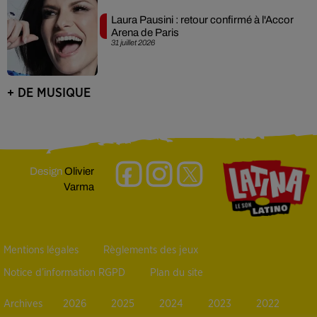
Laura Pausini : retour confirmé à l'Accor
Arena de Paris
31 juillet 2026
+ DE MUSIQUE
Design
Olivier
Varma
Mentions légales
Règlements des jeux
Notice d’information RGPD
Plan du site
Archives
2026
2025
2024
2023
2022