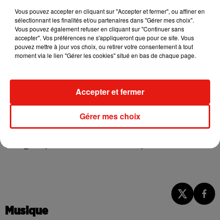
olfaction
("un terme pour désigner la capacité à percevoir
Vous pouvez accepter en cliquant sur "Accepter et fermer", ou affiner en
sélectionnant les finalités et/ou partenaires dans "Gérer mes choix".
des odeurs par la bouche"
, explique la marque), peut être
Vous pouvez également refuser en cliquant sur "Continuer sans
assez coûteux. La simple gourde de 650 ml est à 29,99
accepter". Vos préférences ne s'appliqueront que pour ce site. Vous
euros, à laquelle il faut ajouter le prix des "Pods" entre 5,99 et
pouvez mettre à jour vos choix, ou retirer votre consentement à tout
moment via le lien "Gérer les cookies" situé en bas de chaque page.
8,99€ pour 3 pièces. Si l'on part du constat que l'on
consomme environ 3 capsules différentes par jour, l'eau
aromatisée coûte donc en moyenne entre 41,93 et 62,93
Accepter et fermer
euros par semaine.
En somme, ces eaux aromatisées sont forcément meilleures
Gérer mes choix
qu'un soda, mais ne sont pas parfaites non plus. Ces
nouveaux procédés restent tout de même des gadgets
intelligents pour rendre l'eau du robinet plus attractive.
Musique