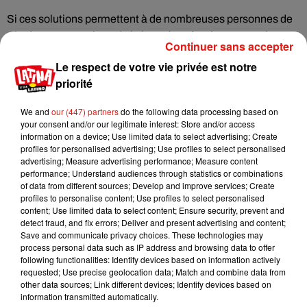
Si ces solutions permettent à de nombreuses personnes de
s'hydrater tout au long de la journée grâce à une eau plus
Continuer sans accepter
ludique et savoureuse,
elles ne sont pas 100% naturelles
,
Le respect de votre vie privée est notre
comme le souligne Marie-Laure André, également autrice de
priorité
Mon cahier objectif zéro sucre en 12 semaines,
auprès du
média
Bien Public
.
"Des clientes m'en ont parlé donc je me
We and
our (447) partners
do the following data processing based on
suis penchée sur la composition de ces produits. C'est vrai
your consent and/or our legitimate interest: Store and/or access
qu'il n'y a pas de sucre et qu'on a des ajouts de petites
information on a device; Use limited data to select advertising; Create
profiles for personalised advertising; Use profiles to select personalised
vitamines, c'est très bien. Mais il y a des petits additifs,
advertising; Measure advertising performance; Measure content
comme des acidifiants, des régulateurs d'acidité, des
performance; Understand audiences through statistics or combinations
colorants, de la caféine,
des arômes ou encore des
of data from different sources; Develop and improve services; Create
profiles to personalise content; Use profiles to select personalised
édulcorants"
, explique-t-elle.
content; Use limited data to select content; Ensure security, prevent and
detect fraud, and fix errors; Deliver and present advertising and content;
À la place, la nutritionniste suggère plutôt
d'aromatiser son
Save and communicate privacy choices. These technologies may
eau avec un peu de jus de citron, ou bien de faire infuser
process personal data such as IP address and browsing data to offer
des aromates
, comme des feuilles de menthe, de basilic ou
following functionalities: Identify devices based on information actively
requested; Use precise geolocation data; Match and combine data from
encore des morceaux de fruits frais.
"Ça, au moins, c'est
other data sources; Link different devices; Identify devices based on
100% naturel et c'est beaucoup moins cher"
, confie-t-elle. En
information transmitted automatically.
effet,
le dispositif original de Air Up ciblé sur la rétro-