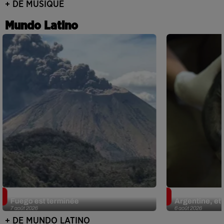
+ DE MUSIQUE
Mundo Latino
Guatemala : l'éruption du volcan de
Le fourmilier 
Fuego est terminée
Argentine, et 
7 août 2026
6 août 2026
+ DE MUNDO LATINO