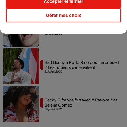
Accepter et fermer
Gérer mes choix
Laura Pausini : retour confirmé à l'Accor
Arena de Paris
31 juillet 2026
Bad Bunny à Porto Rico pour un concert
? Les rumeurs s'intensifient
31 juillet 2026
Becky G frappe fort avec « Patrona » et
Selena Gomez
30 juillet 2026