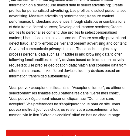
information on a device; Use limited data to select advertising; Create
profiles for personalised advertising; Use profiles to select personalised
advertising; Measure advertising performance; Measure content
Musique
performance; Understand audiences through statistics or combinations
of data from different sources; Develop and improve services; Create
profiles to personalise content; Use profiles to select personalised
content; Use limited data to select content; Ensure security, prevent and
Karol G dévoile la tracklist de son nouvel
detect fraud, and fix errors; Deliver and present advertising and content;
album… avec des invités...
Save and communicate privacy choices. These technologies may
6 août 2026
process personal data such as IP address and browsing data to offer
following functionalities: Identify devices based on information actively
requested; Use precise geolocation data; Match and combine data from
other data sources; Link different devices; Identify devices based on
information transmitted automatically.
Benny Blanco invite Selena Gomez et
Becky G sur son nouveau single
Vous pouvez accepter en cliquant sur "Accepter et fermer", ou affiner en
5 août 2026
sélectionnant les finalités et/ou partenaires dans "Gérer mes choix".
Vous pouvez également refuser en cliquant sur "Continuer sans
accepter". Vos préférences ne s'appliqueront que pour ce site. Vous
pouvez mettre à jour vos choix, ou retirer votre consentement à tout
moment via le lien "Gérer les cookies" situé en bas de chaque page.
Escapade à Guadalajara
31 juillet 2026