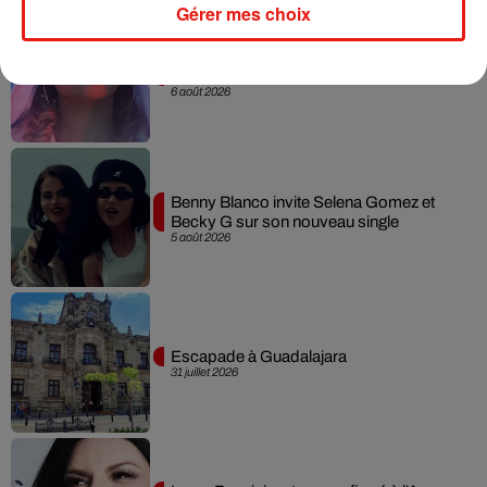
Gérer mes choix
Karol G dévoile la tracklist de son nouvel
album… avec des invités...
6 août 2026
Benny Blanco invite Selena Gomez et
Becky G sur son nouveau single
5 août 2026
Escapade à Guadalajara
31 juillet 2026