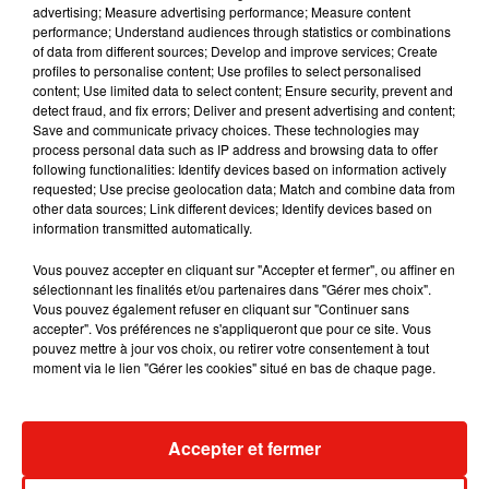
advertising; Measure advertising performance; Measure content
caractéristiques. Celui de la
Vallée de la Mort
par exemple
performance; Understand audiences through statistics or combinations
aux Etats-Unis ou le désert moins connu du
Namaqualand
of data from different sources; Develop and improve services; Create
en Afrique du Sud
. Et en Californie, en 2017, le désert appelé
profiles to personalise content; Use profiles to select personalised
content; Use limited data to select content; Ensure security, prevent and
Anza-Borrego
s'est aussi couvert de millions de fleurs
detect fraud, and fix errors; Deliver and present advertising and content;
violettes. Plus près de chez nous, si un jour vous avez
Save and communicate privacy choices. These technologies may
l'occasion de visiter l'île de Mykonos en Grèce, réputée
process personal data such as IP address and browsing data to offer
following functionalities: Identify devices based on information actively
sèche et rocailleuse, vous aurez la surprise au printemps de
requested; Use precise geolocation data; Match and combine data from
voir là-bas d'immenses parterres de coquelicots. Ils
other data sources; Link different devices; Identify devices based on
recouvrent les roches et les champs et apportent cette
information transmitted automatically.
couleur rouge vif étonnante.
Vous pouvez accepter en cliquant sur "Accepter et fermer", ou affiner en
sélectionnant les finalités et/ou partenaires dans "Gérer mes choix".
Vous pouvez également refuser en cliquant sur "Continuer sans
accepter". Vos préférences ne s'appliqueront que pour ce site. Vous
pouvez mettre à jour vos choix, ou retirer votre consentement à tout
moment via le lien "Gérer les cookies" situé en bas de chaque page.
Accepter et fermer
Musique