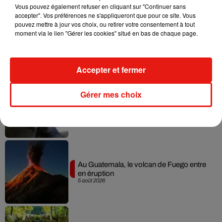
Vous pouvez également refuser en cliquant sur "Continuer sans
accepter". Vos préférences ne s'appliqueront que pour ce site. Vous
pouvez mettre à jour vos choix, ou retirer votre consentement à tout
moment via le lien "Gérer les cookies" situé en bas de chaque page.
Guatemala : l'éruption du volcan de
Fuego est terminée
7 août 2026
Accepter et fermer
Gérer mes choix
Le fourmilier géant fait son retour en
Argentine, et en pleine...
6 août 2026
Au Guatemala, le volcan de Fuego entre
en éruption
5 août 2026