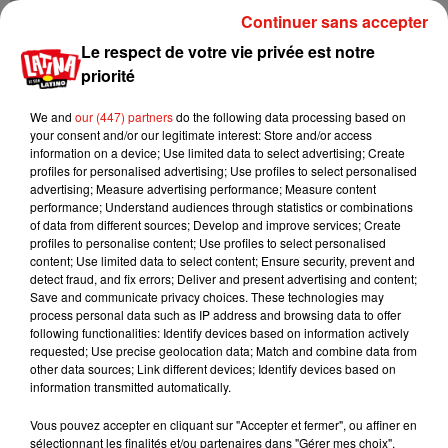
Continuer sans accepter
Le respect de votre vie privée est notre
priorité
We and
our (447) partners
do the following data processing based on
your consent and/or our legitimate interest: Store and/or access
information on a device; Use limited data to select advertising; Create
Vaccin anti-Covid :
profiles for personalised advertising; Use profiles to select personalised
Pfizer/BioNTech obtient
advertising; Measure advertising performance; Measure content
le feu vert de la Haute...
performance; Understand audiences through statistics or combinations
24 décembre 2020
of data from different sources; Develop and improve services; Create
profiles to personalise content; Use profiles to select personalised
content; Use limited data to select content; Ensure security, prevent and
detect fraud, and fix errors; Deliver and present advertising and content;
Save and communicate privacy choices. These technologies may
process personal data such as IP address and browsing data to offer
following functionalities: Identify devices based on information actively
requested; Use precise geolocation data; Match and combine data from
other data sources; Link different devices; Identify devices based on
10
11
12
13
14
15
16
information transmitted automatically.
Vous pouvez accepter en cliquant sur "Accepter et fermer", ou affiner en
Mundo Latino
sélectionnant les finalités et/ou partenaires dans "Gérer mes choix".