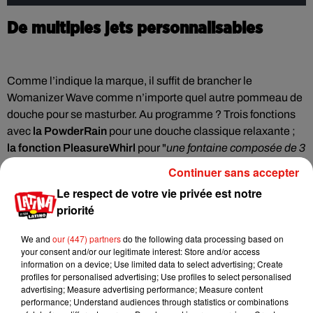
De multiples jets personnalisables
Comme l’indique la marque, il suffit de brancher le
Womanizer Wave comme n’importe quel autre pommeau de
douche pour se masturber. Au programme ? Trois fonctions
avec
la PowderRain
pour une douche classique relaxante ;
la fonction PleasureWhirl
pour "
une fontaine composée de 3
jets ondulants pour une stimulation surprenante sur le
Continuer sans accepter
clitoris, ou l’ensemble de la vulve"
et enfin, la promesse d'un
Le respect de votre vie privée est notre
maximum de plaisir avec le jet ciblé et régulier
de
la fonction
priorité
PleasureJet
.
We and
our (447) partners
do the following data processing based on
your consent and/or our legitimate interest: Store and/or access
information on a device; Use limited data to select advertising; Create
profiles for personalised advertising; Use profiles to select personalised
Cet élément est masqué compte-tenu du refus du
advertising; Measure advertising performance; Measure content
dépôt de cookies que vous avez exprimé. Si vous
performance; Understand audiences through statistics or combinations