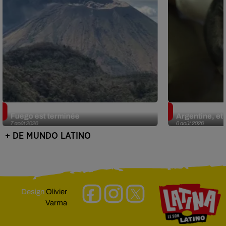
Guatemala : l'éruption du volcan de
Le fourmilier 
Fuego est terminée
Argentine, et 
7 août 2026
6 août 2026
+ DE MUNDO LATINO
Design
Olivier
Varma