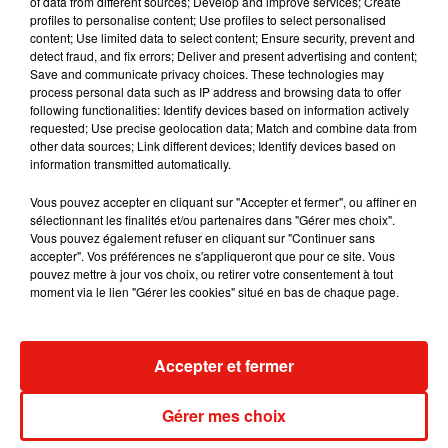
of data from different sources; Develop and improve services; Create
souhaitez l'afficher, merci de nous donner votre accord
profiles to personalise content; Use profiles to select personalised
en cliquant sur le bouton ci-dessous.
content; Use limited data to select content; Ensure security, prevent and
detect fraud, and fix errors; Deliver and present advertising and content;
Save and communicate privacy choices. These technologies may
Afficher l'élément
process personal data such as IP address and browsing data to offer
following functionalities: Identify devices based on information actively
requested; Use precise geolocation data; Match and combine data from
Si le Womanizer Wave offre une stimulation bien plus
other data sources; Link different devices; Identify devices based on
information transmitted automatically.
intense qu'un pommeau de douche classique, son coût reste
tout de même plus onéreux. Ce sextoy d'un nouveau genre
Vous pouvez accepter en cliquant sur "Accepter et fermer", ou affiner en
est vendu
au prix de 129 euros
sur le site de la marque et
sélectionnant les finalités et/ou partenaires dans "Gérer mes choix".
Vous pouvez également refuser en cliquant sur "Continuer sans
dans les boutiques Passage du désir.
accepter". Vos préférences ne s'appliqueront que pour ce site. Vous
pouvez mettre à jour vos choix, ou retirer votre consentement à tout
moment via le lien "Gérer les cookies" situé en bas de chaque page.
Musique
Accepter et fermer
Karol G dévoile la tracklist de son nouvel
Gérer mes choix
album… avec des invités...
6 août 2026