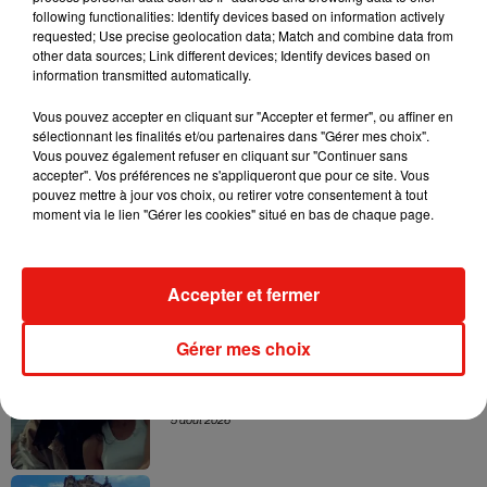
Veerasunthorn… • Avec les voix en VF de Lambert Wilson,
following functionalities: Identify devices based on information actively
Gérard Darmon, Isabelle Adjani… • Sortie le 22 novembre
requested; Use precise geolocation data; Match and combine data from
2023
other data sources; Link different devices; Identify devices based on
information transmitted automatically.
Vous pouvez accepter en cliquant sur "Accepter et fermer", ou affiner en
sélectionnant les finalités et/ou partenaires dans "Gérer mes choix".
Vous pouvez également refuser en cliquant sur "Continuer sans
Musique
accepter". Vos préférences ne s'appliqueront que pour ce site. Vous
pouvez mettre à jour vos choix, ou retirer votre consentement à tout
moment via le lien "Gérer les cookies" situé en bas de chaque page.
Karol G dévoile la tracklist de son nouvel
album… avec des invités...
6 août 2026
Accepter et fermer
Gérer mes choix
Benny Blanco invite Selena Gomez et
Becky G sur son nouveau single
5 août 2026