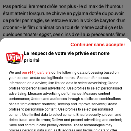
Pas particulièrement drôle non plus - le climax de l’humour
étant atteint lorsqu’une chèvre en pyjama dotée du pouvoir
de parler par magie, se retrouve avec la voix de baryton d’un
crooner – le film d’animation a tout de même caché ça et là
quelques
"
easter eggs"
, ces clins d’œil aux précédents films ;
pour passer le temps le spectateur pourra toujours s’amuser
Continuer sans accepter
à les repérer.
Le respect de votre vie privée est notre
priorité
Cet élément est masqué compte-tenu du refus du
We and
our (447) partners
do the following data processing based on
dépôt de cookies que vous avez exprimé. Si vous
your consent and/or our legitimate interest: Store and/or access
information on a device; Use limited data to select advertising; Create
souhaitez l'afficher, merci de nous donner votre accord
profiles for personalised advertising; Use profiles to select personalised
en cliquant sur le bouton ci-dessous.
advertising; Measure advertising performance; Measure content
performance; Understand audiences through statistics or combinations
of data from different sources; Develop and improve services; Create
Afficher l'élément
profiles to personalise content; Use profiles to select personalised
content; Use limited data to select content; Ensure security, prevent and
detect fraud, and fix errors; Deliver and present advertising and content;
Wish - Asha et la bonne étoile •
De Chris Buck, Fawn
Save and communicate privacy choices. These technologies may
process personal data such as IP address and browsing data to offer