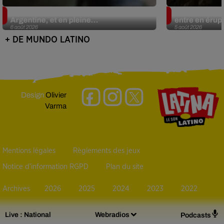
Le fourmilier géant fait son retour en
Au Guatemala,
Argentine, et en pleine...
entre en érup
6 août 2026
5 août 2026
+ DE MUNDO LATINO
Design
Olivier
Varma
Mentions légales
Règlements des jeux
Notice d’information RGPD
Plan du site
Archives
2026
2025
2024
2023
2022
Live :
National
Webradios
Podcasts