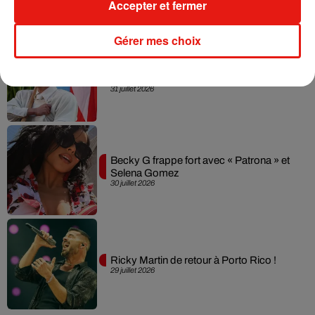
Accepter et fermer
Gérer mes choix
Bad Bunny à Porto Rico pour un concert
? Les rumeurs s'intensifient
31 juillet 2026
Becky G frappe fort avec « Patrona » et
Selena Gomez
30 juillet 2026
Ricky Martin de retour à Porto Rico !
29 juillet 2026