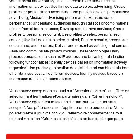
your consent and/or our legitimate interest: Store and/or access
information on a device; Use limited data to select advertising; Create
profiles for personalised advertising; Use profiles to select personalised
advertising; Measure advertising performance; Measure content
Musique
performance; Understand audiences through statistics or combinations
of data from different sources; Develop and improve services; Create
profiles to personalise content; Use profiles to select personalised
content; Use limited data to select content; Ensure security, prevent and
Benny Blanco invite Selena Gomez et
detect fraud, and fix errors; Deliver and present advertising and content;
Becky G sur son nouveau single
Save and communicate privacy choices. These technologies may
5 août 2026
process personal data such as IP address and browsing data to offer
following functionalities: Identify devices based on information actively
requested; Use precise geolocation data; Match and combine data from
other data sources; Link different devices; Identify devices based on
information transmitted automatically.
Escapade à Guadalajara
Vous pouvez accepter en cliquant sur "Accepter et fermer", ou affiner en
31 juillet 2026
sélectionnant les finalités et/ou partenaires dans "Gérer mes choix".
Vous pouvez également refuser en cliquant sur "Continuer sans
accepter". Vos préférences ne s'appliqueront que pour ce site. Vous
pouvez mettre à jour vos choix, ou retirer votre consentement à tout
moment via le lien "Gérer les cookies" situé en bas de chaque page.
Laura Pausini : retour confirmé à l'Accor
Arena de Paris
31 juillet 2026