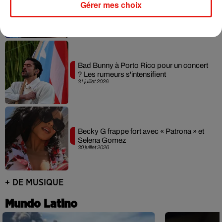
Gérer mes choix
Arena de Paris
31 juillet 2026
Bad Bunny à Porto Rico pour un concert
? Les rumeurs s'intensifient
31 juillet 2026
Becky G frappe fort avec « Patrona » et
Selena Gomez
30 juillet 2026
+ DE MUSIQUE
Mundo Latino