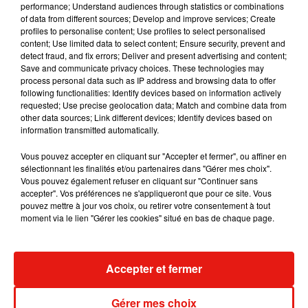
performance; Understand audiences through statistics or combinations
Karol G dévoile la tracklist de son nouvel
of data from different sources; Develop and improve services; Create
album… avec des invités...
profiles to personalise content; Use profiles to select personalised
6 août 2026
content; Use limited data to select content; Ensure security, prevent and
detect fraud, and fix errors; Deliver and present advertising and content;
Save and communicate privacy choices. These technologies may
process personal data such as IP address and browsing data to offer
following functionalities: Identify devices based on information actively
Benny Blanco invite Selena Gomez et
requested; Use precise geolocation data; Match and combine data from
Becky G sur son nouveau single
other data sources; Link different devices; Identify devices based on
5 août 2026
information transmitted automatically.
Vous pouvez accepter en cliquant sur "Accepter et fermer", ou affiner en
sélectionnant les finalités et/ou partenaires dans "Gérer mes choix".
Vous pouvez également refuser en cliquant sur "Continuer sans
accepter". Vos préférences ne s'appliqueront que pour ce site. Vous
Escapade à Guadalajara
pouvez mettre à jour vos choix, ou retirer votre consentement à tout
31 juillet 2026
moment via le lien "Gérer les cookies" situé en bas de chaque page.
Accepter et fermer
Laura Pausini : retour confirmé à l'Accor
Arena de Paris
Gérer mes choix
31 juillet 2026