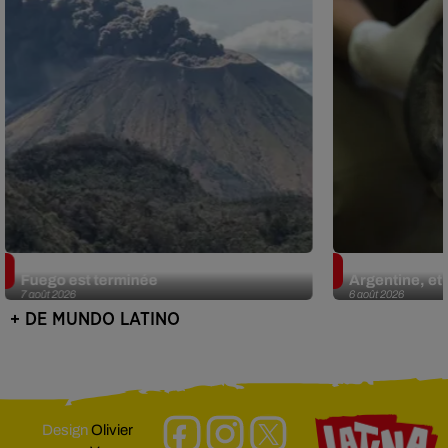
Guatemala : l'éruption du volcan de
Le fourmilier 
Fuego est terminée
Argentine, et 
7 août 2026
6 août 2026
+ DE MUNDO LATINO
Design
Olivier