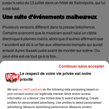
jusqu’à celui du 13 juillet dans un hôtel de Salinópolis, qui lui
a été fatal.
Une suite d’événements malheureux
Plusieurs versions diffèrent dans la presse brésilienne.
Certains avancent que le musicien aurait saisi un câble
électrique à pleines mains, alors que d’autres affirment que
l’accident est dû à un fan aux vêtements trempés qui aurait
enlacé Ayres Sasaki juste avant de monter sur scène. Ou
peut-être est-ce tout ça à la fois...
Quoiqu’il en soit, une enquête a été ouverte pour déterminer
Continuer sans accepter
les causes exactes de la mort tragique du chanteur.
Le respect de votre vie privée est notre
priorité
We and
our (447) partners
do the following data processing based on
your consent and/or our legitimate interest: Store and/or access
Musique
information on a device; Use limited data to select advertising; Create
profiles for personalised advertising; Use profiles to select personalised
advertising; Measure advertising performance; Measure content