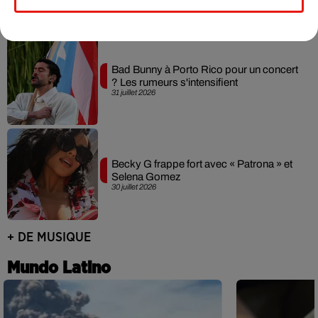
Bad Bunny à Porto Rico pour un concert
? Les rumeurs s'intensifient
31 juillet 2026
Becky G frappe fort avec « Patrona » et
Selena Gomez
30 juillet 2026
+ DE MUSIQUE
Mundo Latino