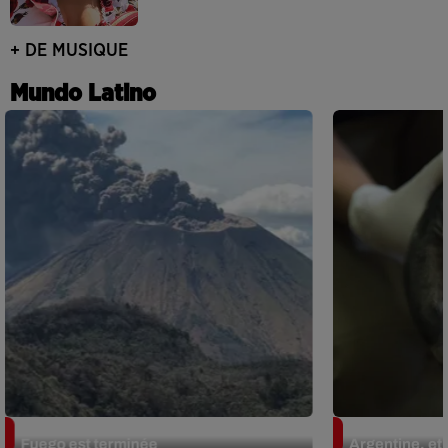
+ DE MUSIQUE
Mundo Latino
Guatemala : l'éruption du volcan de
Le fourmilier 
Fuego est terminée
Argentine, et 