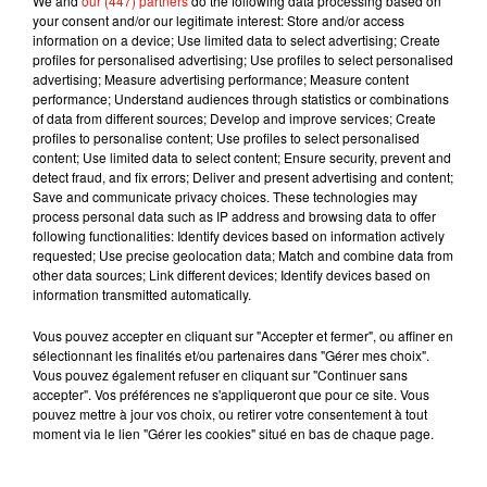
We and
our (447) partners
do the following data processing based on
déverse dans les cours d’eau pour terminer sa course en mer.
your consent and/or our legitimate interest: Store and/or access
information on a device; Use limited data to select advertising; Create
profiles for personalised advertising; Use profiles to select personalised
advertising; Measure advertising performance; Measure content
performance; Understand audiences through statistics or combinations
Musique
of data from different sources; Develop and improve services; Create
profiles to personalise content; Use profiles to select personalised
content; Use limited data to select content; Ensure security, prevent and
detect fraud, and fix errors; Deliver and present advertising and content;
Karol G dévoile la tracklist de son nouvel
Save and communicate privacy choices. These technologies may
album… avec des invités...
process personal data such as IP address and browsing data to offer
6 août 2026
following functionalities: Identify devices based on information actively
requested; Use precise geolocation data; Match and combine data from
other data sources; Link different devices; Identify devices based on
information transmitted automatically.
Vous pouvez accepter en cliquant sur "Accepter et fermer", ou affiner en
Benny Blanco invite Selena Gomez et
sélectionnant les finalités et/ou partenaires dans "Gérer mes choix".
Becky G sur son nouveau single
5 août 2026
Vous pouvez également refuser en cliquant sur "Continuer sans
accepter". Vos préférences ne s'appliqueront que pour ce site. Vous
pouvez mettre à jour vos choix, ou retirer votre consentement à tout
moment via le lien "Gérer les cookies" situé en bas de chaque page.