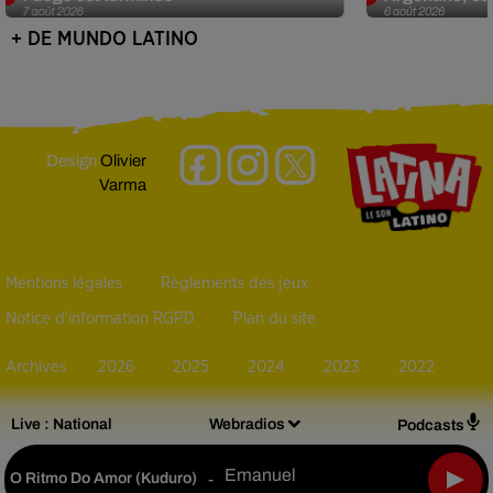
7 août 2026
6 août 2026
+ DE MUNDO LATINO
Design
Olivier
Varma
Mentions légales
Règlements des jeux
Notice d’information RGPD
Plan du site
Archives
2026
2025
2024
2023
2022
Live :
National
Webradios
Podcasts
Emanuel
O Ritmo Do Amor (kuduro)
-