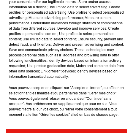
your consent and/or our legitimate interest: Store and/or access
information on a device; Use limited data to select advertising; Create
profiles for personalised advertising; Use profiles to select personalised
advertising; Measure advertising performance; Measure content
Musique
performance; Understand audiences through statistics or combinations
of data from different sources; Develop and improve services; Create
profiles to personalise content; Use profiles to select personalised
content; Use limited data to select content; Ensure security, prevent and
detect fraud, and fix errors; Deliver and present advertising and content;
Karol G dévoile la tracklist de son nouvel
Save and communicate privacy choices. These technologies may
album… avec des invités...
6 août 2026
process personal data such as IP address and browsing data to offer
following functionalities: Identify devices based on information actively
requested; Use precise geolocation data; Match and combine data from
other data sources; Link different devices; Identify devices based on
information transmitted automatically.
Benny Blanco invite Selena Gomez et
Vous pouvez accepter en cliquant sur "Accepter et fermer", ou affiner en
Becky G sur son nouveau single
sélectionnant les finalités et/ou partenaires dans "Gérer mes choix".
5 août 2026
Vous pouvez également refuser en cliquant sur "Continuer sans
accepter". Vos préférences ne s'appliqueront que pour ce site. Vous
pouvez mettre à jour vos choix, ou retirer votre consentement à tout
moment via le lien "Gérer les cookies" situé en bas de chaque page.
Escapade à Guadalajara
31 juillet 2026