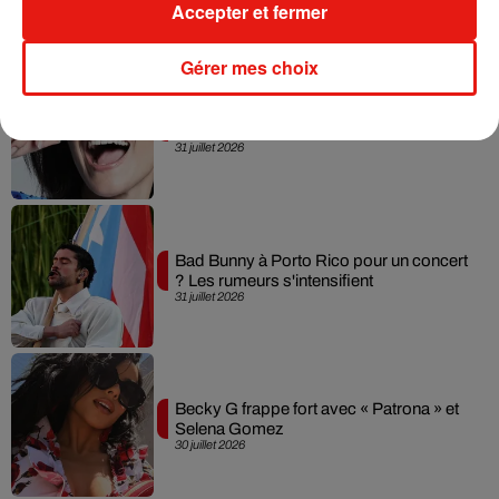
Accepter et fermer
Gérer mes choix
Laura Pausini : retour confirmé à l'Accor
Arena de Paris
31 juillet 2026
Bad Bunny à Porto Rico pour un concert
? Les rumeurs s'intensifient
31 juillet 2026
Becky G frappe fort avec « Patrona » et
Selena Gomez
30 juillet 2026