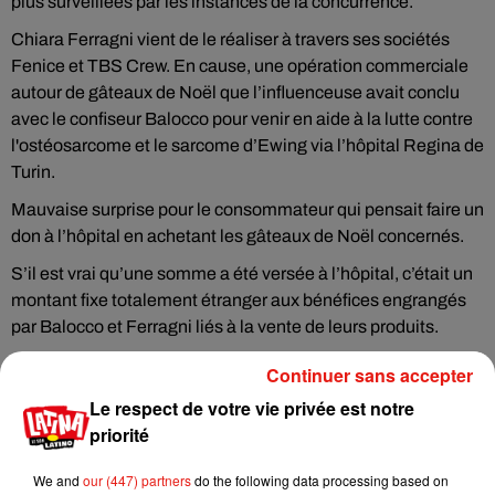
plus surveillées par les instances de la concurrence.
Chiara Ferragni vient de le réaliser à travers ses sociétés
Fenice et TBS Crew. En cause, une opération commerciale
autour de gâteaux de Noël que l’influenceuse avait conclu
avec le confiseur Balocco pour venir en aide à la lutte contre
l'ostéosarcome et le sarcome d’Ewing via l’hôpital Regina de
Turin.
Mauvaise surprise pour le consommateur qui pensait faire un
don à l’hôpital en achetant les gâteaux de Noël concernés.
S’il est vrai qu’une somme a été versée à l’hôpital, c’était un
montant fixe totalement étranger aux bénéfices engrangés
par Balocco et Ferragni liés à la vente de leurs produits.
Une perquisition a eu lieu aux deux sociétés de Chiara
Continuer sans accepter
Ferragni, mais cela aura-t-il des conséquences sur la
Le respect de votre vie privée est notre
notoriété stratosphérique de l’influenceuse qui compte 29,4
priorité
millions d’abonnés à son compte Instagram ? Rien n’est
moins sûr.
We and
our (447) partners
do the following data processing based on