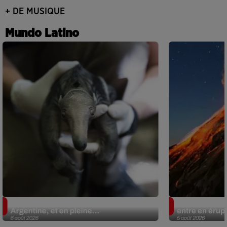
+ DE MUSIQUE
Mundo Latino
Le fourmilier géant fait son retour en
Au Guatemala,
Argentine, et en pleine...
entre en érup
6 août 2026
5 août 2026