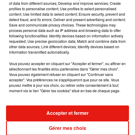
of data from different sources; Develop and improve services; Create
6 août 2026
profiles to personalise content; Use profiles to select personalised
content; Use limited data to select content; Ensure security, prevent and
detect fraud, and fix errors; Deliver and present advertising and content;
Save and communicate privacy choices. These technologies may
process personal data such as IP address and browsing data to offer
Benny Blanco invite Selena Gomez et
following functionalities: Identify devices based on information actively
Becky G sur son nouveau single
requested; Use precise geolocation data; Match and combine data from
5 août 2026
other data sources; Link different devices; Identify devices based on
information transmitted automatically.
Vous pouvez accepter en cliquant sur "Accepter et fermer", ou affiner en
sélectionnant les finalités et/ou partenaires dans "Gérer mes choix".
Vous pouvez également refuser en cliquant sur "Continuer sans
Escapade à Guadalajara
accepter". Vos préférences ne s'appliqueront que pour ce site. Vous
31 juillet 2026
pouvez mettre à jour vos choix, ou retirer votre consentement à tout
moment via le lien "Gérer les cookies" situé en bas de chaque page.
Accepter et fermer
Laura Pausini : retour confirmé à l'Accor
Arena de Paris
31 juillet 2026
Gérer mes choix