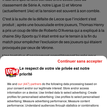
classement de Série A, notre Ligue 1) et Vérone
(actuellement 14e) et la tension est souvent à son comble.
C'est à la suite de la défaite de Lecce que l’incident s’est
produit ; après une bousculade entre joueurs, Thomas Henry
a pris un coup de tête de Roberto D’Aversa qui a expliqué à la
chaine
Sky Sports
qu’il était entré sur le terrain à la fin du
match pour empêcher l’exclusion de ses joueurs qui étaient
provoqués par ceux de Vérone.
Une tentative d’apaisement complètement loupée pour
Continuer sans accepter
D’Aversa, que le club de Lecce a décidé de limoger.
Le respect de votre vie privée est notre
priorité
We and
our (447) partners
do the following data processing based on
Musique
your consent and/or our legitimate interest: Store and/or access
information on a device; Use limited data to select advertising; Create
profiles for personalised advertising; Use profiles to select personalised
advertising; Measure advertising performance; Measure content
Karol G dévoile la tracklist de son nouvel
performance; Understand audiences through statistics or combinations
album… avec des invités...