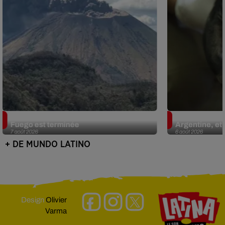
Guatemala : l'éruption du volcan de
Le fourmilier 
Fuego est terminée
Argentine, et 
7 août 2026
6 août 2026
+ DE MUNDO LATINO
Design
Olivier
Varma