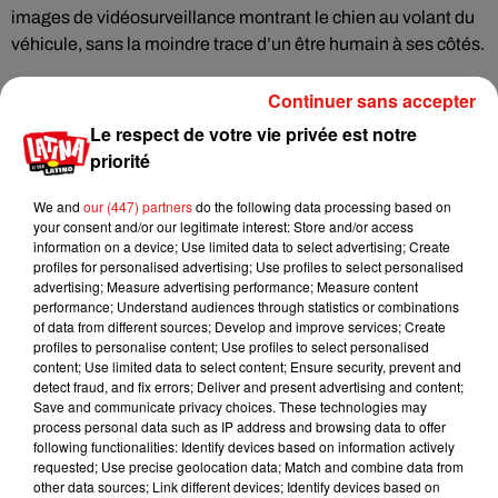
images de vidéosurveillance montrant le chien au volant du
véhicule, sans la moindre trace d’un être humain à ses côtés.
Continuer sans accepter
Le montant de l'amende inconnu
Le respect de votre vie privée est notre
priorité
Ces derniers ont d'ailleurs appelé les automobilistes à se
We and
our (447) partners
do the following data processing based on
your consent and/or our legitimate interest: Store and/or access
responsabiliser lorsqu'ils voyagent avec leurs animaux de
information on a device; Use limited data to select advertising; Create
compagnie.
"
Lors du transport d'un chien, veillez à la
profiles for personalised advertising; Use profiles to select personalised
sécurité de l'animal et de tout l'équipage dans la voiture
"
,
advertising; Measure advertising performance; Measure content
performance; Understand audiences through statistics or combinations
ont-ils écrit, avant d'ajouter que
"même un petit animal peut
of data from different sources; Develop and improve services; Create
mettre votre vie et votre santé en danger en conduisant"
. Le
profiles to personalise content; Use profiles to select personalised
conducteur a quant à lui été sanctionné pour violation du
content; Use limited data to select content; Ensure security, prevent and
detect fraud, and fix errors; Deliver and present advertising and content;
Code de la route. Le montant de sa contravention n'a pas été
Save and communicate privacy choices. These technologies may
communiqué.
process personal data such as IP address and browsing data to offer
following functionalities: Identify devices based on information actively
requested; Use precise geolocation data; Match and combine data from
other data sources; Link different devices; Identify devices based on