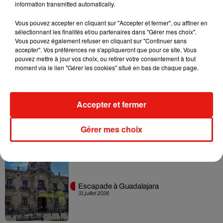
information transmitted automatically.
Musique
Vous pouvez accepter en cliquant sur "Accepter et fermer", ou affiner en
sélectionnant les finalités et/ou partenaires dans "Gérer mes choix".
Vous pouvez également refuser en cliquant sur "Continuer sans
Karol G dévoile la tracklist de son nouvel
accepter". Vos préférences ne s'appliqueront que pour ce site. Vous
album… avec des invités...
pouvez mettre à jour vos choix, ou retirer votre consentement à tout
6 août 2026
moment via le lien "Gérer les cookies" situé en bas de chaque page.
Accepter et fermer
Benny Blanco invite Selena Gomez et
Becky G sur son nouveau single
Gérer mes choix
5 août 2026
Escapade à Guadalajara
31 juillet 2026