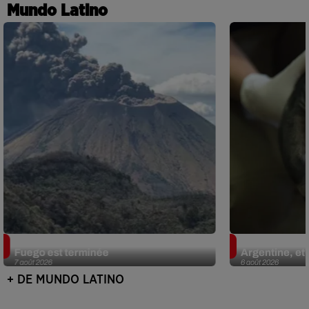
Mundo Latino
Guatemala : l'éruption du volcan de
Le fourmilier 
Fuego est terminée
Argentine, et 
7 août 2026
6 août 2026
+ DE MUNDO LATINO