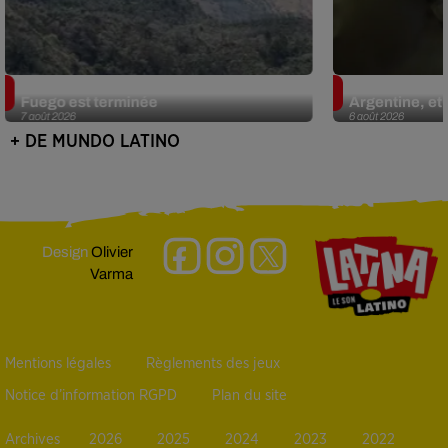
Guatemala : l'éruption du volcan de
Le fourmilier 
Fuego est terminée
Argentine, et 
7 août 2026
6 août 2026
+ DE MUNDO LATINO
Design
Olivier
Varma
Mentions légales
Règlements des jeux
Notice d’information RGPD
Plan du site
Archives
2026
2025
2024
2023
2022