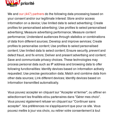
priorité
"
L’acte engagé par cette agence immobilière n’a aucune
base juridique"
, a précisé le procureur général adjoint de
We and
our (447) partners
do the following data processing based on
Teheran. Pour rappel, comme dans de nombreux pays
your consent and/or our legitimate interest: Store and/or access
musulmans, le chien est considéré comme impur en Iran
information on a device; Use limited data to select advertising; Create
profiles for personalised advertising; Use profiles to select personalised
mais la loi n’interdit pas d’en posséder.
advertising; Measure advertising performance; Measure content
performance; Understand audiences through statistics or combinations
of data from different sources; Develop and improve services; Create
profiles to personalise content; Use profiles to select personalised
content; Use limited data to select content; Ensure security, prevent and
Musique
detect fraud, and fix errors; Deliver and present advertising and content;
Save and communicate privacy choices. These technologies may
process personal data such as IP address and browsing data to offer
following functionalities: Identify devices based on information actively
Karol G dévoile la tracklist de son nouvel
requested; Use precise geolocation data; Match and combine data from
album… avec des invités...
other data sources; Link different devices; Identify devices based on
6 août 2026
information transmitted automatically.
Vous pouvez accepter en cliquant sur "Accepter et fermer", ou affiner en
sélectionnant les finalités et/ou partenaires dans "Gérer mes choix".
Vous pouvez également refuser en cliquant sur "Continuer sans
accepter". Vos préférences ne s'appliqueront que pour ce site. Vous
Benny Blanco invite Selena Gomez et
pouvez mettre à jour vos choix, ou retirer votre consentement à tout
Becky G sur son nouveau single
5 août 2026