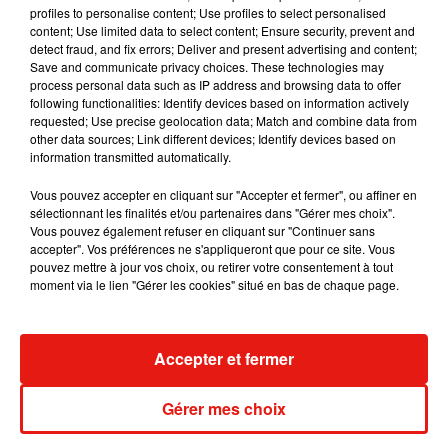
profiles to personalise content; Use profiles to select personalised
bateau sans permis pour une balade tranquille à
content; Use limited data to select content; Ensure security, prevent and
l'embarcation plus premium pour une journée festive, le
detect fraud, and fix errors; Deliver and present advertising and content;
choix promet d'être large. Les tarifs n'ont pas encore été
Save and communicate privacy choices. These technologies may
process personal data such as IP address and browsing data to offer
détaillés et devraient varier selon la ville, la saison, le type de
following functionalities: Identify devices based on information actively
bateau, la durée de la sortie et la présence ou non d'un
requested; Use precise geolocation data; Match and combine data from
skipper.
other data sources; Link different devices; Identify devices based on
information transmitted automatically.
Une chose est sûre : cet été, emporter le son Latino sur l'eau
n'aura jamais été aussi facile. À vos smartphones !
Vous pouvez accepter en cliquant sur "Accepter et fermer", ou affiner en
sélectionnant les finalités et/ou partenaires dans "Gérer mes choix".
Vous pouvez également refuser en cliquant sur "Continuer sans
accepter". Vos préférences ne s'appliqueront que pour ce site. Vous
pouvez mettre à jour vos choix, ou retirer votre consentement à tout
moment via le lien "Gérer les cookies" situé en bas de chaque page.
Musique
Accepter et fermer
Karol G dévoile la tracklist de son nouvel
Gérer mes choix
album… avec des invités...
6 août 2026