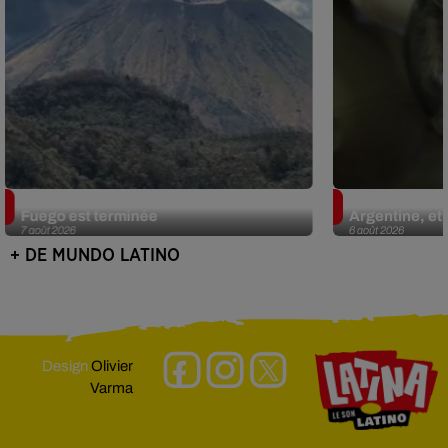
Guatemala : l'éruption du volcan de
Le fourmilier 
Fuego est terminée
Argentine, et 
7 août 2026
6 août 2026
+ DE MUNDO LATINO
Design
Olivier
Varma